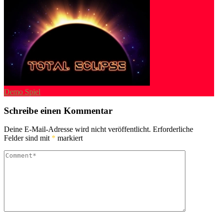
Demo Spiel
Schreibe einen Kommentar
Deine E-Mail-Adresse wird nicht veröffentlicht.
Erforderliche
Felder sind mit
*
markiert