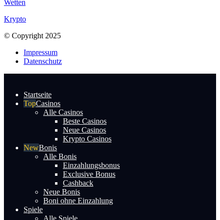
Wetten
Krypto
© Copyright 2025
Impressum
Datenschutz
Startseite
Casinos
Alle Casinos
Beste Casinos
Neue Casinos
Krypto Casinos
Bonis
Alle Bonis
Einzahlungsbonus
Exclusive Bonus
Cashback
Neue Bonis
Boni ohne Einzahlung
Spiele
Alle Spiele