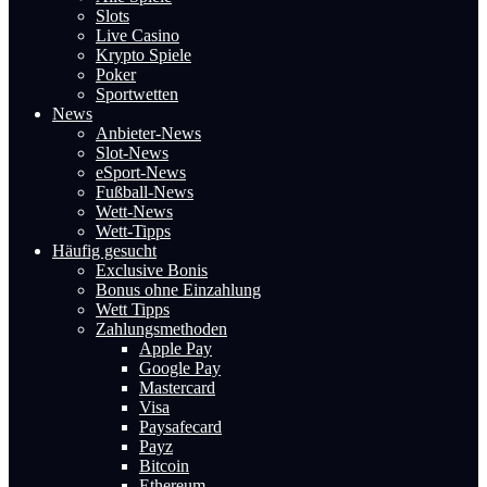
Slots
Live Casino
Krypto Spiele
Poker
Sportwetten
News
Anbieter-News
Slot-News
eSport-News
Fußball-News
Wett-News
Wett-Tipps
Häufig gesucht
Exclusive Bonis
Bonus ohne Einzahlung
Wett Tipps
Zahlungsmethoden
Apple Pay
Google Pay
Mastercard
Visa
Paysafecard
Payz
Bitcoin
Ethereum