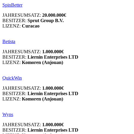
SpinBetter
JAHRESUMSATZ:
20.000.000€
BESITZER:
Sprut Group B.V.
LIZENZ:
Curacao
Betista
JAHRESUMSATZ:
1.000.000€
BESITZER:
Liernin Enterprises LTD
LIZENZ:
Komoren (Anjouan)
QuickWin
JAHRESUMSATZ:
1.000.000€
BESITZER:
Liernin Enterprises LTD
LIZENZ:
Komoren (Anjouan)
Wyns
JAHRESUMSATZ:
1.000.000€
BESITZER:
Liernin Enterprises LTD