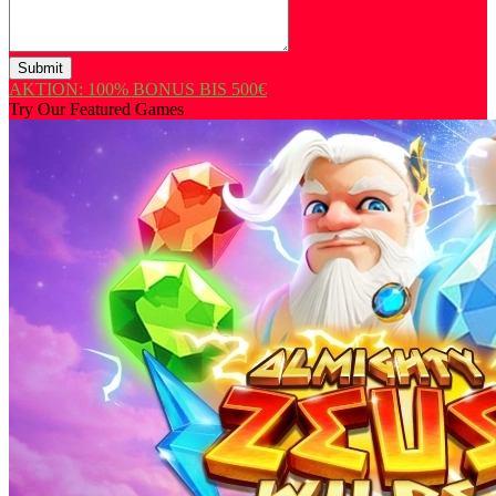
Submit
AKTION: 100% BONUS BIS 500€
Try Our Featured Games