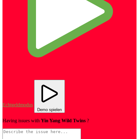
Echtgeldmodus
Demo spielen
Having issues with
Yin Yang Wild Twins
?