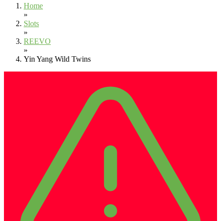
Home
»
Slots
»
REEVO
»
Yin Yang Wild Twins