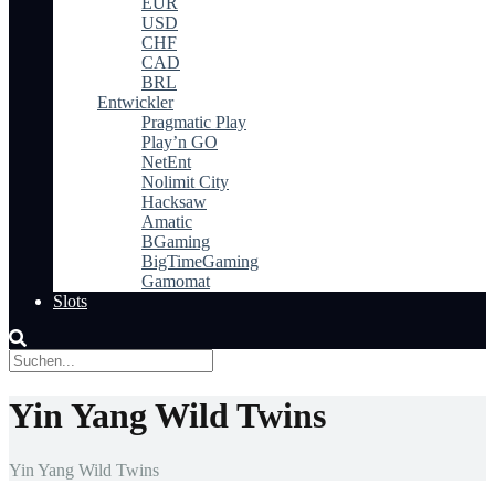
EUR
USD
CHF
CAD
BRL
Entwickler
Pragmatic Play
Play’n GO
NetEnt
Nolimit City
Hacksaw
Amatic
BGaming
BigTimeGaming
Gamomat
Slots
Yin Yang Wild Twins
Yin Yang Wild Twins