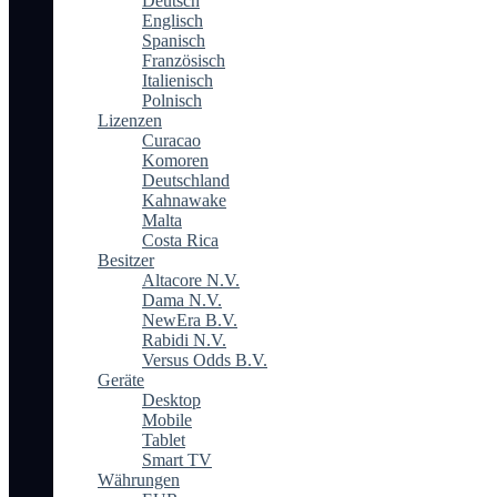
Deutsch
Englisch
Spanisch
Französisch
Italienisch
Polnisch
Lizenzen
Curacao
Komoren
Deutschland
Kahnawake
Malta
Costa Rica
Besitzer
Altacore N.V.
Dama N.V.
NewEra B.V.
Rabidi N.V.
Versus Odds B.V.
Geräte
Desktop
Mobile
Tablet
Smart TV
Währungen