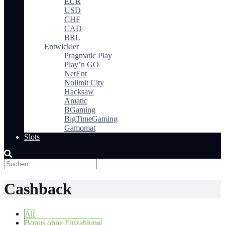
EUR
USD
CHF
CAD
BRL
Entwickler
Pragmatic Play
Play’n GO
NetEnt
Nolimit City
Hacksaw
Amatic
BGaming
BigTimeGaming
Gamomat
Slots
Cashback
All
Bonus ohne Einzahlung