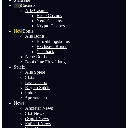
Startseite
Casinos
Alle Casinos
Beste Casinos
Neue Casinos
Krypto Casinos
Bonis
Alle Bonis
Einzahlungsbonus
Exclusive Bonus
Cashback
Neue Bonis
Boni ohne Einzahlung
Spiele
Alle Spiele
Slots
Live Casino
Krypto Spiele
Poker
Sportwetten
News
Anbieter-News
Slot-News
eSport-News
Fußball-News