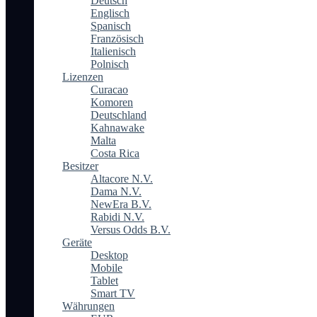
Deutsch
Englisch
Spanisch
Französisch
Italienisch
Polnisch
Lizenzen
Curacao
Komoren
Deutschland
Kahnawake
Malta
Costa Rica
Besitzer
Altacore N.V.
Dama N.V.
NewEra B.V.
Rabidi N.V.
Versus Odds B.V.
Geräte
Desktop
Mobile
Tablet
Smart TV
Währungen