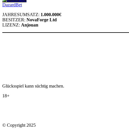
DazardBet
JAHRESUMSATZ:
1.000.000€
BESITZER:
NovaForge Ltd
LIZENZ:
Anjouan
Glücksspiel kann süchtig machen.
18+
© Copyright 2025