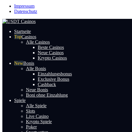
Impressum
Datenschutz
Startseite
Casinos
Alle Casinos
Beste Casinos
Neue Casinos
Krypto Casinos
Bonis
Alle Bonis
Einzahlungsbonus
Exclusive Bonus
Cashback
Neue Bonis
Boni ohne Einzahlung
Spiele
Alle Spiele
Slots
Live Casino
Krypto Spiele
Poker