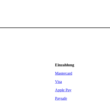
Einzahlung
Mastercard
Visa
Apple Pay
Paysafe