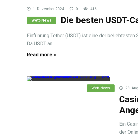
1. Dezember 2024
0
416
Die besten USDT-Ca
Wett-News
Einführung Tether (USDT) ist eine der beliebtesten
Da USDT an ...
Read more »
Wett-News
28. Aug
Casi
Ange
Ein Casi
der Onli