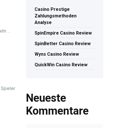
Casino Prestige
Zahlungsmethoden
Analyse
hr ...
SpinEmpire Casino Review
SpinBetter Casino Review
Wyns Casino Review
QuickWin Casino Review
 Spieler
Neueste
Kommentare