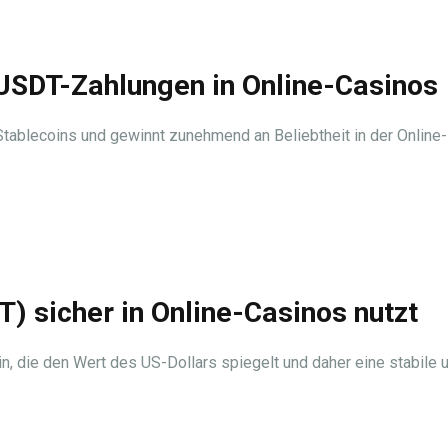
 USDT-Zahlungen in Online-Casinos
 Stablecoins und gewinnt zunehmend an Beliebtheit in der Online-
) sicher in Online-Casinos nutzt
n, die den Wert des US-Dollars spiegelt und daher eine stabile un