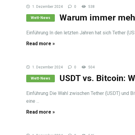
1. Dezember 2024
0
538
Warum immer mehr
Wett-News
Einführung In den letzten Jahren hat sich Tether (US
Read more »
1. Dezember 2024
0
504
USDT vs. Bitcoin: W
Wett-News
Einführung Die Wahl zwischen Tether (USDT) und Bit
eine ...
Read more »