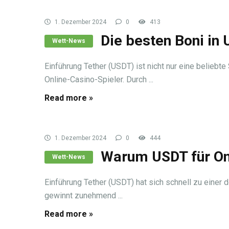
1. Dezember 2024
0
413
Die besten Boni in
Wett-News
Einführung Tether (USDT) ist nicht nur eine beliebt
Online-Casino-Spieler. Durch ...
Read more »
1. Dezember 2024
0
444
Warum USDT für Onl
Wett-News
Einführung Tether (USDT) hat sich schnell zu einer
gewinnt zunehmend ...
Read more »