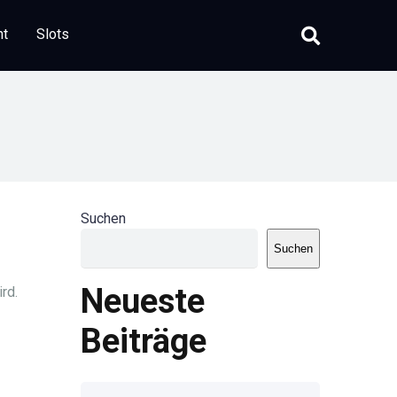
ht
Slots
Suchen
Suchen
Neueste
rd.
Beiträge