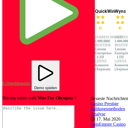
QuickWin
Wyns
JAHRESUMSATZ:
JAHRES
1.000.000€
1.000.00
BESITZER:
BESITZE
Liernin
Liernin
Enterprises
Enterpri
LTD
LTD
LIZENZ:
LIZENZ:
Komoren
Komore
(Anjouan)
(Anjoua
Echtgeldmodus
Demo spielen
Having issues with
War For Olympus
?
Neueste Nachrichte
Casino Prestige
Zahlungsmethoden
Analyse
17. Mai 2026
SpinEmpire Casino