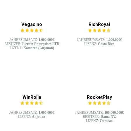
Vegasino
RichRoyal
JAHRESUMSATZ:
1.000.000€
JAHRESUMSATZ:
1.000.000€
BESITZER:
Liernin Enterprises LTD
LIZENZ:
Costa Rica
LIZENZ:
Komoren (Anjouan)
WinRolla
RocketPlay
JAHRESUMSATZ:
1.000.000€
JAHRESUMSATZ:
100.000.000€
LIZENZ:
Anjouan
BESITZER:
Dama NV.
LIZENZ:
Curacao