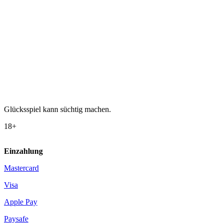
Glücksspiel kann süchtig machen.
18+
Einzahlung
Mastercard
Visa
Apple Pay
Paysafe