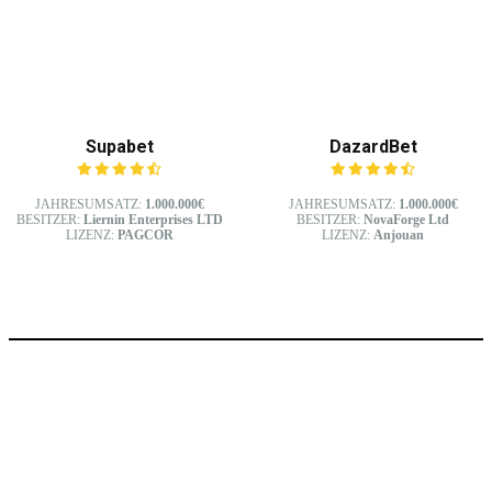
Supabet
DazardBet
JAHRESUMSATZ:
1.000.000€
JAHRESUMSATZ:
1.000.000€
BESITZER:
Liernin Enterprises LTD
BESITZER:
NovaForge Ltd
LIZENZ:
PAGCOR
LIZENZ:
Anjouan