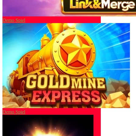
Demo Spiel
Demo Spiel