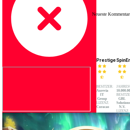
Neueste Kommentar
Prestige
SpinE
BESITZER:
JAHRES
Aurevia
10.000.0
IT
BESITZE
Group
GBL
LIZENZ:
Solution
Curacao
N.V.
LIZENZ:
Curacao