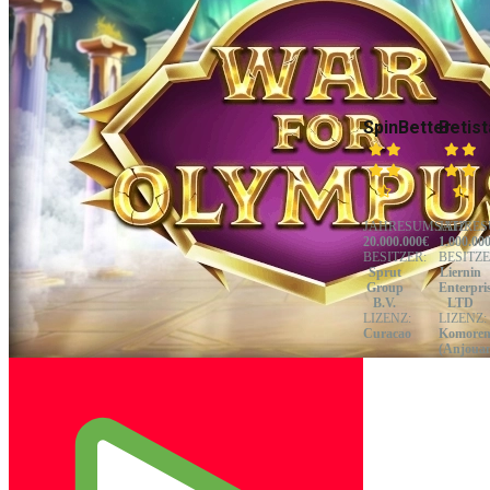
SpinBetter
Betist
JAHRESUMSATZ:
JAHRES
20.000.000€
1.000.00
BESITZER:
BESITZE
Sprut
Liernin
Group
Enterpri
B.V.
LTD
LIZENZ:
LIZENZ:
Curacao
Komore
(Anjoua