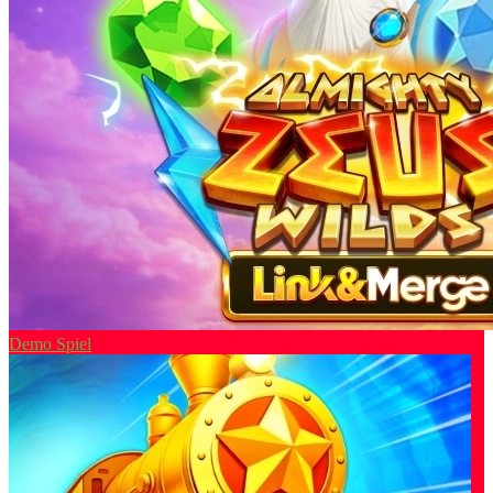
Demo Spiel