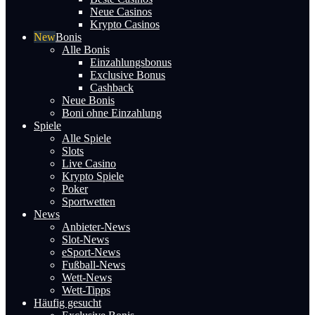
Neue Casinos
Krypto Casinos
Bonis
Alle Bonis
Einzahlungsbonus
Exclusive Bonus
Cashback
Neue Bonis
Boni ohne Einzahlung
Spiele
Alle Spiele
Slots
Live Casino
Krypto Spiele
Poker
Sportwetten
News
Anbieter-News
Slot-News
eSport-News
Fußball-News
Wett-News
Wett-Tipps
Häufig gesucht