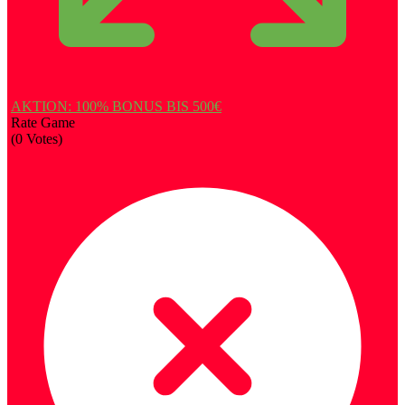
AKTION: 100% BONUS BIS 500€
Rate Game
(
0
Votes)