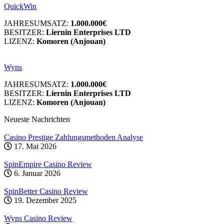
QuickWin
JAHRESUMSATZ:
1.000.000€
BESITZER:
Liernin Enterprises LTD
LIZENZ:
Komoren (Anjouan)
Wyns
JAHRESUMSATZ:
1.000.000€
BESITZER:
Liernin Enterprises LTD
LIZENZ:
Komoren (Anjouan)
Neueste Nachrichten
Casino Prestige Zahlungsmethoden Analyse
17. Mai 2026
SpinEmpire Casino Review
6. Januar 2026
SpinBetter Casino Review
19. Dezember 2025
Wyns Casino Review