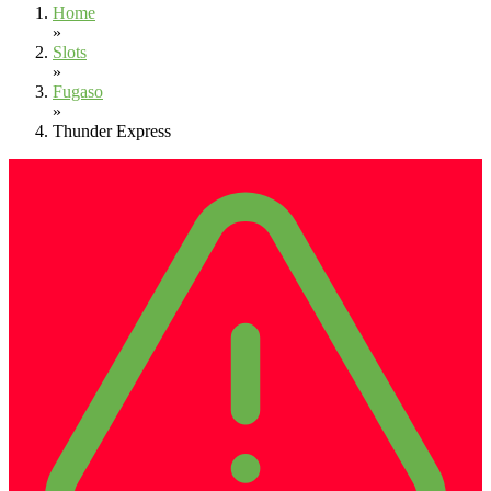
Home
»
Slots
»
Fugaso
»
Thunder Express