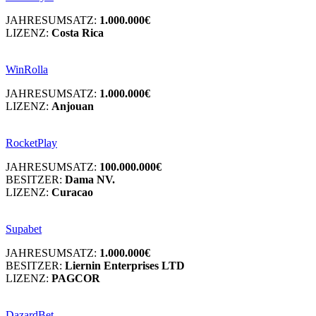
JAHRESUMSATZ:
1.000.000€
LIZENZ:
Costa Rica
WinRolla
JAHRESUMSATZ:
1.000.000€
LIZENZ:
Anjouan
RocketPlay
JAHRESUMSATZ:
100.000.000€
BESITZER:
Dama NV.
LIZENZ:
Curacao
Supabet
JAHRESUMSATZ:
1.000.000€
BESITZER:
Liernin Enterprises LTD
LIZENZ:
PAGCOR
DazardBet