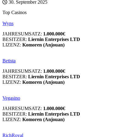
30. September 2025
Top Casinos
Wyns
JAHRESUMSATZ:
1.000.000€
BESITZER:
Liernin Enterprises LTD
LIZENZ:
Komoren (Anjouan)
Betista
JAHRESUMSATZ:
1.000.000€
BESITZER:
Liernin Enterprises LTD
LIZENZ:
Komoren (Anjouan)
Vegasino
JAHRESUMSATZ:
1.000.000€
BESITZER:
Liernin Enterprises LTD
LIZENZ:
Komoren (Anjouan)
RichRoyal