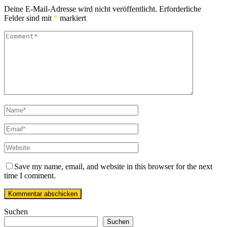
Deine E-Mail-Adresse wird nicht veröffentlicht.
Erforderliche
Felder sind mit
*
markiert
Save my name, email, and website in this browser for the next
time I comment.
Suchen
Suchen