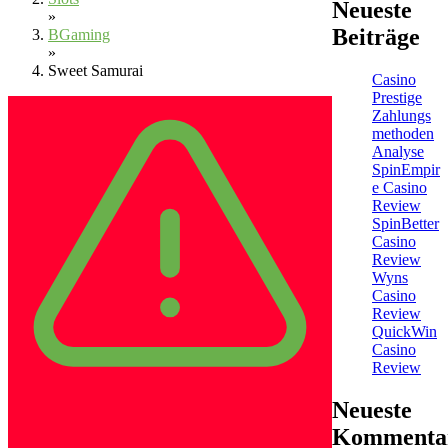
Neueste
»
Beiträge
BGaming
»
Sweet Samurai
Casino
Prestige
Zahlungs
methoden
Analyse
SpinEmpir
e Casino
Review
SpinBetter
Casino
Review
Wyns
Casino
Review
QuickWin
Casino
Review
Neueste
Kommenta