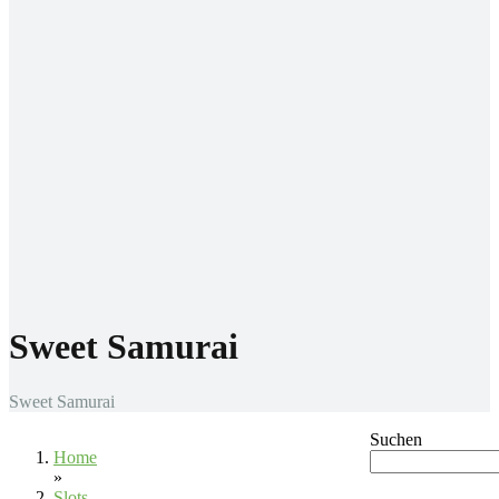
USD
CHF
CAD
BRL
Entwickler
Pragmatic Play
Play’n GO
NetEnt
Nolimit City
Hacksaw
Amatic
BGaming
BigTimeGaming
Gamomat
Slots
Sweet Samurai
Sweet Samurai
Suchen
Home
»
Slots