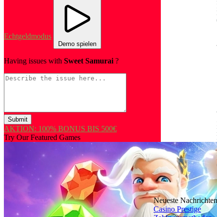
Echtgeldmodus
Demo spielen
Having issues with
Sweet Samurai
?
Submit
AKTION: 100% BONUS BIS 500€
Try Our Featured Games
Neueste Nachrichte
Casino Prestige