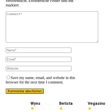
veröffentlicht.
Erforderliche Felder sind mit
*
markiert
Save my name, email, and website in this
browser for the next time I comment.
Wyns
Betista
Vegasino