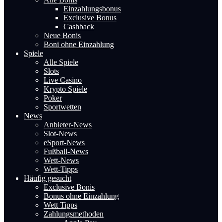
Einzahlungsbonus
Exclusive Bonus
Cashback
Neue Bonis
Boni ohne Einzahlung
Spiele
Alle Spiele
Slots
Live Casino
Krypto Spiele
Poker
Sportwetten
News
Anbieter-News
Slot-News
eSport-News
Fußball-News
Wett-News
Wett-Tipps
Häufig gesucht
Exclusive Bonis
Bonus ohne Einzahlung
Wett Tipps
Zahlungsmethoden