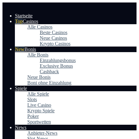
Startseite
Casinos
Alle Casinos
Beste Casinos
Neue Casinos
Krypto Casinos
Bonis
Alle Bonis
Einzahlungsbonus
Exclusive Bonus
Cashback
Neue Bonis
Boni ohne Einzahlung
Spiele
Alle Spiele
Slots
Live Casino
Krypto Spiele
Poker
Sportwetten
News
Anbieter-News
Slot-News