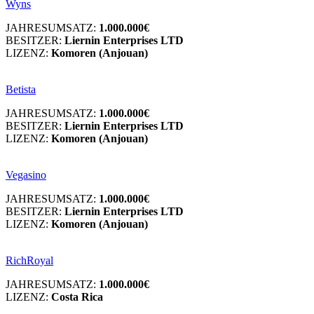
Wyns
JAHRESUMSATZ:
1.000.000€
BESITZER:
Liernin Enterprises LTD
LIZENZ:
Komoren (Anjouan)
Betista
JAHRESUMSATZ:
1.000.000€
BESITZER:
Liernin Enterprises LTD
LIZENZ:
Komoren (Anjouan)
Vegasino
JAHRESUMSATZ:
1.000.000€
BESITZER:
Liernin Enterprises LTD
LIZENZ:
Komoren (Anjouan)
RichRoyal
JAHRESUMSATZ:
1.000.000€
LIZENZ:
Costa Rica