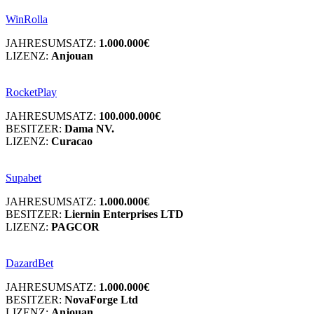
WinRolla
JAHRESUMSATZ:
1.000.000€
LIZENZ:
Anjouan
RocketPlay
JAHRESUMSATZ:
100.000.000€
BESITZER:
Dama NV.
LIZENZ:
Curacao
Supabet
JAHRESUMSATZ:
1.000.000€
BESITZER:
Liernin Enterprises LTD
LIZENZ:
PAGCOR
DazardBet
JAHRESUMSATZ:
1.000.000€
BESITZER:
NovaForge Ltd
LIZENZ:
Anjouan