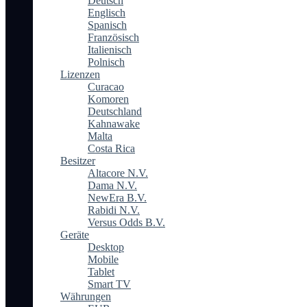
Deutsch
Englisch
Spanisch
Französisch
Italienisch
Polnisch
Lizenzen
Curacao
Komoren
Deutschland
Kahnawake
Malta
Costa Rica
Besitzer
Altacore N.V.
Dama N.V.
NewEra B.V.
Rabidi N.V.
Versus Odds B.V.
Geräte
Desktop
Mobile
Tablet
Smart TV
Währungen