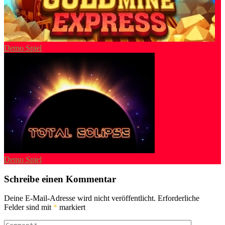
Demo Spiel
Demo Spiel
Schreibe einen Kommentar
Deine E-Mail-Adresse wird nicht veröffentlicht.
Erforderliche
Felder sind mit
*
markiert