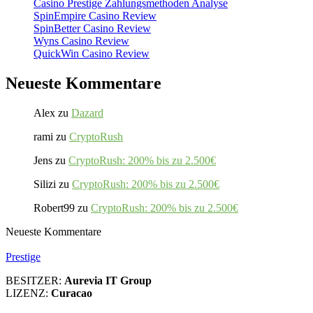
Casino Prestige Zahlungsmethoden Analyse
SpinEmpire Casino Review
SpinBetter Casino Review
Wyns Casino Review
QuickWin Casino Review
Neueste Kommentare
Alex
zu
Dazard
rami
zu
CryptoRush
Jens
zu
CryptoRush: 200% bis zu 2.500€
Silizi
zu
CryptoRush: 200% bis zu 2.500€
Robert99
zu
CryptoRush: 200% bis zu 2.500€
Neueste Kommentare
Prestige
BESITZER:
Aurevia IT Group
LIZENZ:
Curacao