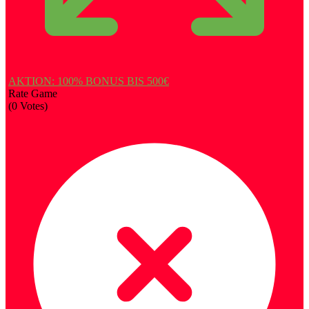
AKTION: 100% BONUS BIS 500€
Rate Game
(
0
Votes)