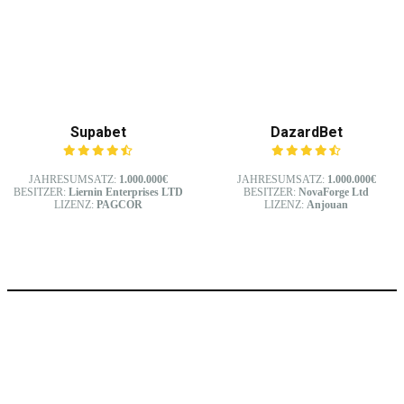
Supabet
DazardBet
JAHRESUMSATZ:
1.000.000€
JAHRESUMSATZ:
1.000.000€
BESITZER:
Liernin Enterprises LTD
BESITZER:
NovaForge Ltd
LIZENZ:
PAGCOR
LIZENZ:
Anjouan