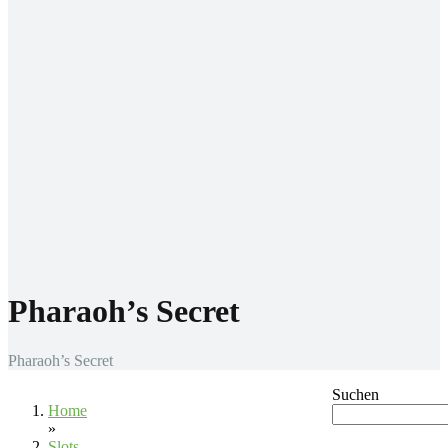
USD
CHF
CAD
BRL
Entwickler
Pragmatic Play
Play’n GO
NetEnt
Nolimit City
Hacksaw
Amatic
BGaming
BigTimeGaming
Gamomat
Slots
Pharaoh’s Secret
Pharaoh’s Secret
Suchen
Home
»
Slots