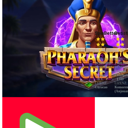
SpinBetter
Betist
JAHRESUMSATZ:
JAHRES
20.000.000€
1.000.00
BESITZER:
BESITZE
Sprut
Liernin
Group
Enterpri
B.V.
LTD
LIZENZ:
LIZENZ:
Curacao
Komore
(Anjoua