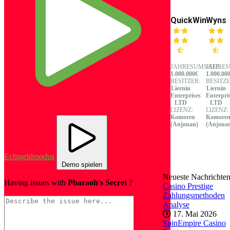
QuickWin
Wyns
JAHRESUMSATZ:
JAHRES
1.000.000€
1.000.00
BESITZER:
BESITZE
Liernin
Liernin
Enterprises
Enterpri
LTD
LTD
LIZENZ:
LIZENZ:
Komoren
Komore
(Anjouan)
(Anjoua
Echtgeldmodus
Demo spielen
Neueste Nachrichte
Having issues with
Pharaoh's Secret
?
Casino Prestige
Zahlungsmethoden
Analyse
17. Mai 2026
SpinEmpire Casino