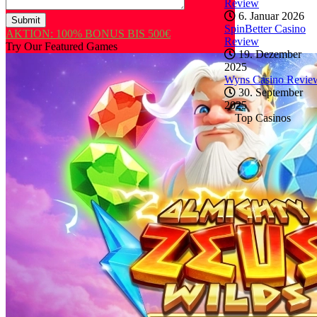
Review
6. Januar 2026
Submit
SpinBetter Casino
AKTION: 100% BONUS BIS 500€
Review
Try Our Featured Games
19. Dezember
2025
Wyns Casino Revie
30. September
2025
Top Casinos