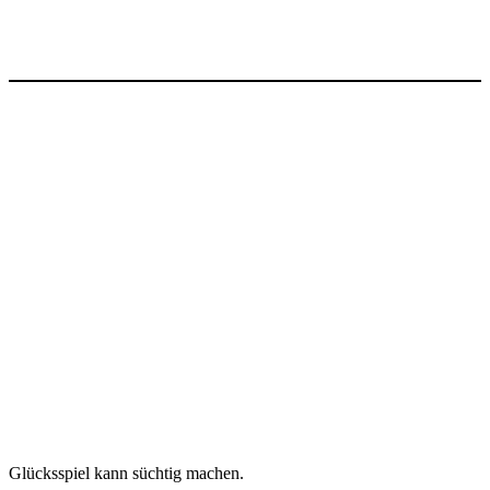
Glücksspiel kann süchtig machen.