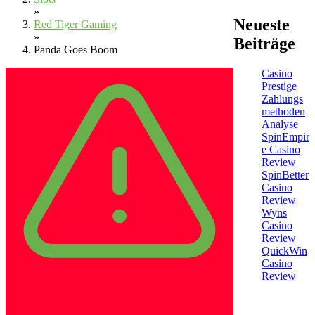
»
Neueste
Red Tiger Gaming
»
Beiträge
Panda Goes Boom
Casino
Prestige
Zahlungs
methoden
Analyse
SpinEmpir
e Casino
Review
SpinBetter
Casino
Review
Wyns
Casino
Review
QuickWin
Casino
Review