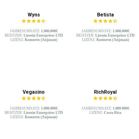
Wyns
Betista
JAHRESUMSATZ:
1.000.000€
JAHRESUMSATZ:
1.000.000€
BESITZER:
Liernin Enterprises LTD
BESITZER:
Liernin Enterprises LTD
LIZENZ:
Komoren (Anjouan)
LIZENZ:
Komoren (Anjouan)
Vegasino
RichRoyal
JAHRESUMSATZ:
1.000.000€
JAHRESUMSATZ:
1.000.000€
BESITZER:
Liernin Enterprises LTD
LIZENZ:
Costa Rica
LIZENZ:
Komoren (Anjouan)