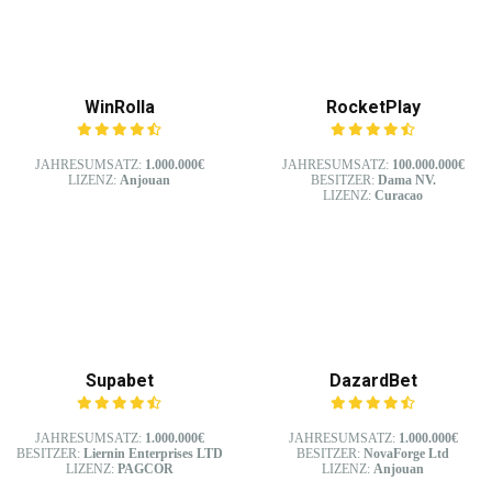
WinRolla
RocketPlay
JAHRESUMSATZ:
1.000.000€
JAHRESUMSATZ:
100.000.000€
LIZENZ:
Anjouan
BESITZER:
Dama NV.
LIZENZ:
Curacao
Supabet
DazardBet
JAHRESUMSATZ:
1.000.000€
JAHRESUMSATZ:
1.000.000€
BESITZER:
Liernin Enterprises LTD
BESITZER:
NovaForge Ltd
LIZENZ:
PAGCOR
LIZENZ:
Anjouan