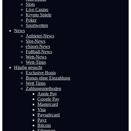
Slots
Live Casino
Krypto Spiele
Poker
Sportwetten
News
Anbieter-News
Slot-News
eSport-News
Fußball-News
Wett-News
Wett-Tipps
Häufig gesucht
Exclusive Bonis
Bonus ohne Einzahlung
Wett Tipps
Zahlungsmethoden
Apple Pay
Google Pay
Mastercard
Visa
Paysafecard
Payz
Bitcoin
Ethereum