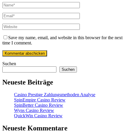
Save my name, email, and website in this browser for the next
time I comment.
Suchen
Suchen
Neueste Beiträge
Casino Prestige Zahlungsmethoden Analyse
SpinEmpire Casino Review
SpinBetter Casino Review
Wyns Casino Review
QuickWin Casino Review
Neueste Kommentare