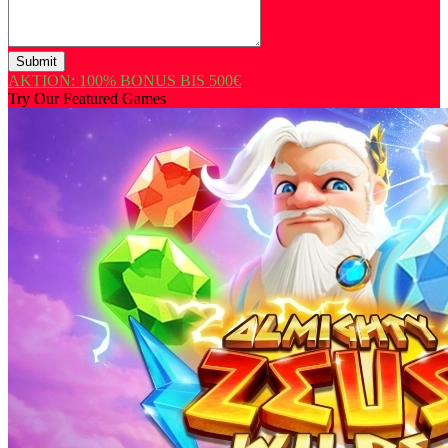
Submit
AKTION: 100% BONUS BIS 500€
Try Our Featured Games