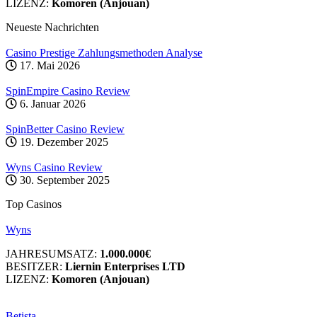
LIZENZ:
Komoren (Anjouan)
Neueste Nachrichten
Casino Prestige Zahlungsmethoden Analyse
17. Mai 2026
SpinEmpire Casino Review
6. Januar 2026
SpinBetter Casino Review
19. Dezember 2025
Wyns Casino Review
30. September 2025
Top Casinos
Wyns
JAHRESUMSATZ:
1.000.000€
BESITZER:
Liernin Enterprises LTD
LIZENZ:
Komoren (Anjouan)
Betista