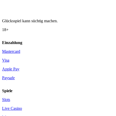
Glücksspiel kann süchtig machen.
18+
Einzahlung
Mastercard
Visa
Apple Pay
Paysafe
Spiele
Slots
Live Casino