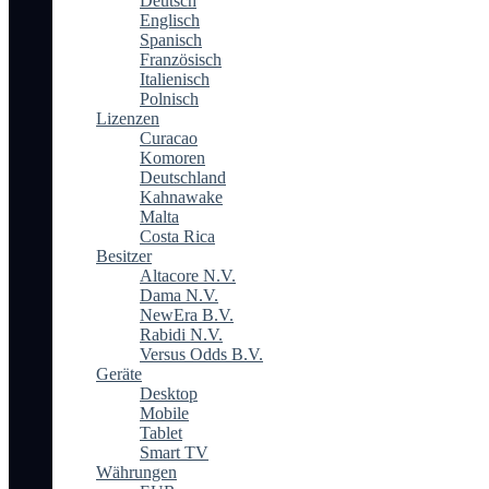
Deutsch
Englisch
Spanisch
Französisch
Italienisch
Polnisch
Lizenzen
Curacao
Komoren
Deutschland
Kahnawake
Malta
Costa Rica
Besitzer
Altacore N.V.
Dama N.V.
NewEra B.V.
Rabidi N.V.
Versus Odds B.V.
Geräte
Desktop
Mobile
Tablet
Smart TV
Währungen