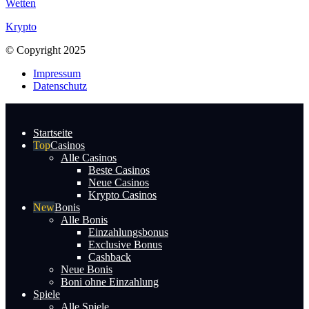
Wetten
Krypto
© Copyright 2025
Impressum
Datenschutz
Startseite
Casinos
Alle Casinos
Beste Casinos
Neue Casinos
Krypto Casinos
Bonis
Alle Bonis
Einzahlungsbonus
Exclusive Bonus
Cashback
Neue Bonis
Boni ohne Einzahlung
Spiele
Alle Spiele