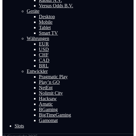
Rabidi N.V.
Versus Odds B.V.
Geräte
Desktop
Mobile
Tablet
Smart TV
Währungen
EUR
USD
CHF
CAD
BRL
Entwickler
Pragmatic Play
Play’n GO
NetEnt
Nolimit City
Hacksaw
Amatic
BGaming
BigTimeGaming
Gamomat
Slots