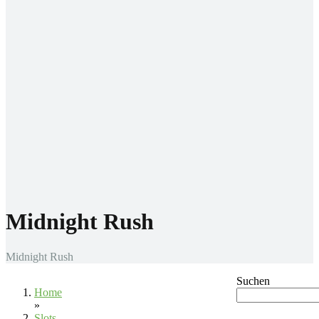
USD
CHF
CAD
BRL
Entwickler
Pragmatic Play
Play’n GO
NetEnt
Nolimit City
Hacksaw
Amatic
BGaming
BigTimeGaming
Gamomat
Slots
Midnight Rush
Midnight Rush
Suchen
Home
»
Slots