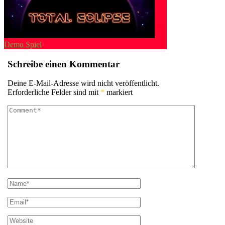
Demo Spiel
Schreibe einen Kommentar
Deine E-Mail-Adresse wird nicht veröffentlicht.
Erforderliche Felder sind mit
*
markiert