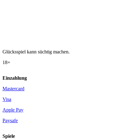
Glücksspiel kann süchtig machen.
18+
Einzahlung
Mastercard
Visa
Apple Pay
Paysafe
Spiele