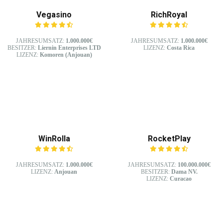
Vegasino
RichRoyal
JAHRESUMSATZ:
1.000.000€
JAHRESUMSATZ:
1.000.000€
BESITZER:
Liernin Enterprises LTD
LIZENZ:
Costa Rica
LIZENZ:
Komoren (Anjouan)
WinRolla
RocketPlay
JAHRESUMSATZ:
1.000.000€
JAHRESUMSATZ:
100.000.000€
LIZENZ:
Anjouan
BESITZER:
Dama NV.
LIZENZ:
Curacao