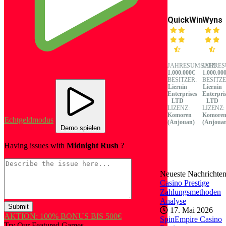
QuickWin
Wyns
JAHRESUMSATZ:
JAHRES
1.000.000€
1.000.00
BESITZER:
BESITZE
Liernin
Liernin
Enterprises
Enterpri
LTD
LTD
LIZENZ:
LIZENZ:
Komoren
Komore
Echtgeldmodus
(Anjouan)
(Anjoua
Demo spielen
Having issues with
Midnight Rush
?
Neueste Nachrichte
Casino Prestige
Zahlungsmethoden
Analyse
Submit
17. Mai 2026
AKTION: 100% BONUS BIS 500€
SpinEmpire Casino
Try Our Featured Games