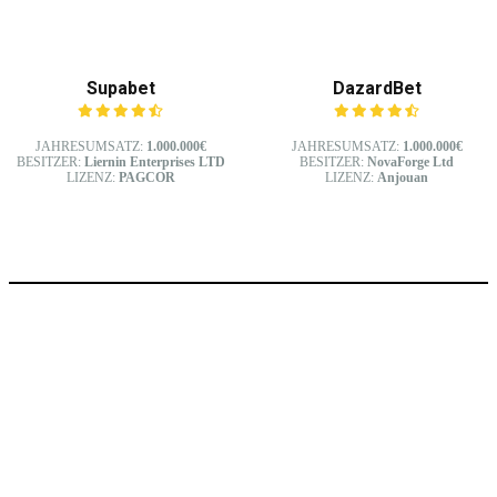
Supabet
DazardBet
JAHRESUMSATZ:
1.000.000€
JAHRESUMSATZ:
1.000.000€
BESITZER:
Liernin Enterprises LTD
BESITZER:
NovaForge Ltd
LIZENZ:
PAGCOR
LIZENZ:
Anjouan