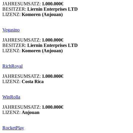
JAHRESUMSATZ:
1.000.000€
BESITZER:
Liernin Enterprises LTD
LIZENZ:
Komoren (Anjouan)
Vegasino
JAHRESUMSATZ:
1.000.000€
BESITZER:
Liernin Enterprises LTD
LIZENZ:
Komoren (Anjouan)
RichRoyal
JAHRESUMSATZ:
1.000.000€
LIZENZ:
Costa Rica
WinRolla
JAHRESUMSATZ:
1.000.000€
LIZENZ:
Anjouan
RocketPlay