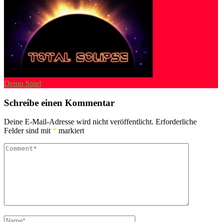
Demo Spiel
Schreibe einen Kommentar
Deine E-Mail-Adresse wird nicht veröffentlicht.
Erforderliche
Felder sind mit
*
markiert