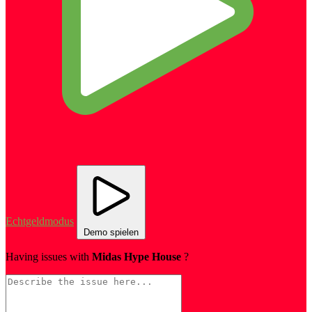
Echtgeldmodus
Demo spielen
Having issues with
Midas Hype House
?