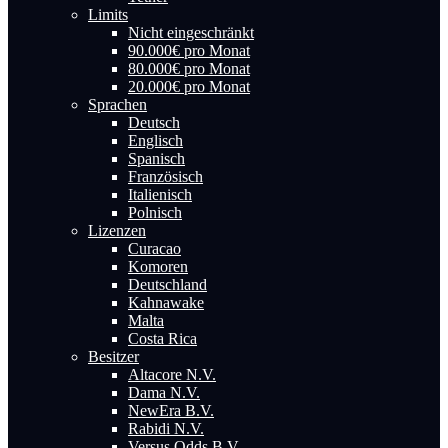
Limits
Nicht eingeschränkt
90.000€ pro Monat
80.000€ pro Monat
20.000€ pro Monat
Sprachen
Deutsch
Englisch
Spanisch
Französisch
Italienisch
Polnisch
Lizenzen
Curacao
Komoren
Deutschland
Kahnawake
Malta
Costa Rica
Besitzer
Altacore N.V.
Dama N.V.
NewEra B.V.
Rabidi N.V.
Versus Odds B.V.