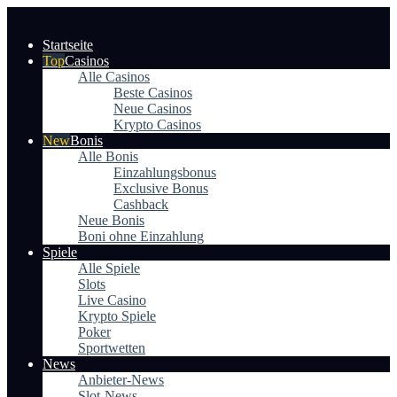
Startseite
Casinos
Alle Casinos
Beste Casinos
Neue Casinos
Krypto Casinos
Bonis
Alle Bonis
Einzahlungsbonus
Exclusive Bonus
Cashback
Neue Bonis
Boni ohne Einzahlung
Spiele
Alle Spiele
Slots
Live Casino
Krypto Spiele
Poker
Sportwetten
News
Anbieter-News
Slot-News