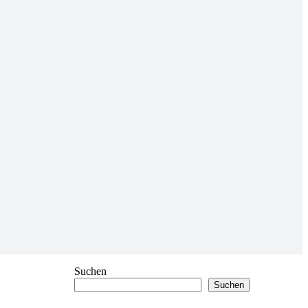
Suchen
Suchen