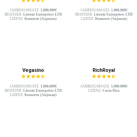
JAHRESUMSATZ:
1.000.000€
JAHRESUMSATZ:
1.000.000€
BESITZER:
Liernin Enterprises LTD
BESITZER:
Liernin Enterprises LTD
LIZENZ:
Komoren (Anjouan)
LIZENZ:
Komoren (Anjouan)
Vegasino
RichRoyal
JAHRESUMSATZ:
1.000.000€
JAHRESUMSATZ:
1.000.000€
BESITZER:
Liernin Enterprises LTD
LIZENZ:
Costa Rica
LIZENZ:
Komoren (Anjouan)