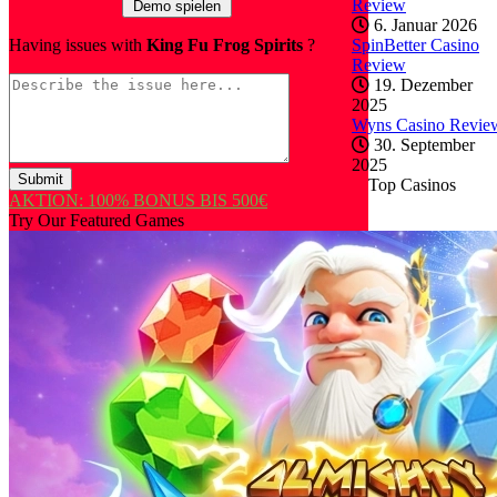
Review
Demo spielen
6. Januar 2026
SpinBetter Casino
Having issues with
King Fu Frog Spirits
?
Review
19. Dezember
2025
Wyns Casino Revie
30. September
2025
Submit
Top Casinos
AKTION: 100% BONUS BIS 500€
Try Our Featured Games