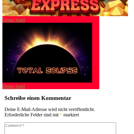
Demo Spiel
Demo Spiel
Schreibe einen Kommentar
Deine E-Mail-Adresse wird nicht veröffentlicht.
Erforderliche Felder sind mit
*
markiert