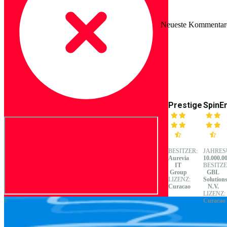
Neueste Kommentar
Prestige
SpinE
BESITZER:
JAHRES
Aurevia
10.000.0
IT
BESITZE
Group
GBL
LIZENZ:
Solution
Curacao
N.V.
LIZENZ:
Curacao