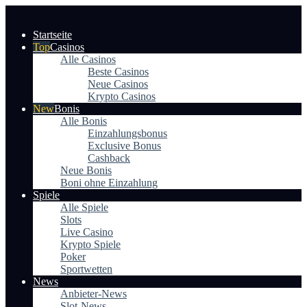
Startseite
Casinos
Alle Casinos
Beste Casinos
Neue Casinos
Krypto Casinos
Bonis
Alle Bonis
Einzahlungsbonus
Exclusive Bonus
Cashback
Neue Bonis
Boni ohne Einzahlung
Spiele
Alle Spiele
Slots
Live Casino
Krypto Spiele
Poker
Sportwetten
News
Anbieter-News
Slot-News