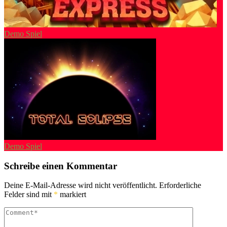
Demo Spiel
Demo Spiel
Schreibe einen Kommentar
Deine E-Mail-Adresse wird nicht veröffentlicht.
Erforderliche
Felder sind mit
*
markiert