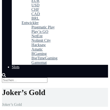
EUR
USD
CHF
CAD
BRL
Entwickler
Pragmatic Play
Play’n GO
NetEnt
Nolimit City
Hacksaw
Amatic
BGaming
BigTimeGaming
Gamomat
Slots
Joker’s Gold
Joker’s Gold