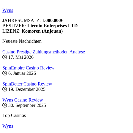
Wyns
JAHRESUMSATZ:
1.000.000€
BESITZER:
Liernin Enterprises LTD
LIZENZ:
Komoren (Anjouan)
Neueste Nachrichten
Casino Prestige Zahlungsmethoden Analyse
17. Mai 2026
SpinEmpire Casino Review
6. Januar 2026
SpinBetter Casino Review
19. Dezember 2025
Wyns Casino Review
30. September 2025
Top Casinos
Wyns