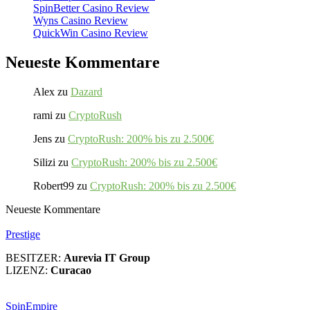
SpinBetter Casino Review
Wyns Casino Review
QuickWin Casino Review
Neueste Kommentare
Alex
zu
Dazard
rami
zu
CryptoRush
Jens
zu
CryptoRush: 200% bis zu 2.500€
Silizi
zu
CryptoRush: 200% bis zu 2.500€
Robert99
zu
CryptoRush: 200% bis zu 2.500€
Neueste Kommentare
Prestige
BESITZER:
Aurevia IT Group
LIZENZ:
Curacao
SpinEmpire