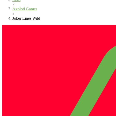
»
Axolotl Games
»
Joker Lines Wild