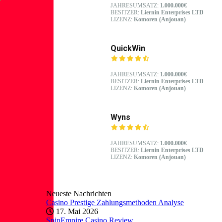
JAHRESUMSATZ:
1.000.000€
BESITZER:
Liernin Enterprises LTD
LIZENZ:
Komoren (Anjouan)
QuickWin
JAHRESUMSATZ:
1.000.000€
BESITZER:
Liernin Enterprises LTD
LIZENZ:
Komoren (Anjouan)
Wyns
JAHRESUMSATZ:
1.000.000€
BESITZER:
Liernin Enterprises LTD
LIZENZ:
Komoren (Anjouan)
Neueste Nachrichten
Casino Prestige Zahlungsmethoden Analyse
17. Mai 2026
SpinEmpire Casino Review