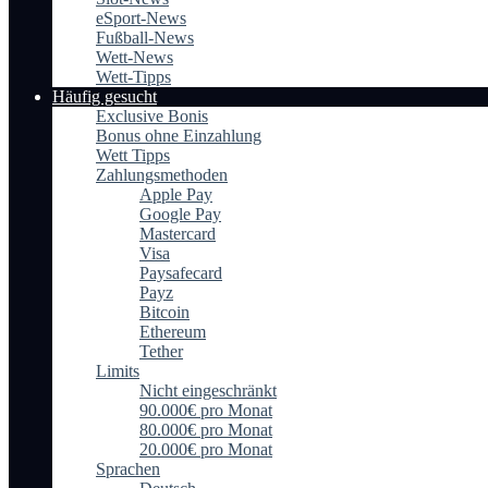
eSport-News
Fußball-News
Wett-News
Wett-Tipps
Häufig gesucht
Exclusive Bonis
Bonus ohne Einzahlung
Wett Tipps
Zahlungsmethoden
Apple Pay
Google Pay
Mastercard
Visa
Paysafecard
Payz
Bitcoin
Ethereum
Tether
Limits
Nicht eingeschränkt
90.000€ pro Monat
80.000€ pro Monat
20.000€ pro Monat
Sprachen