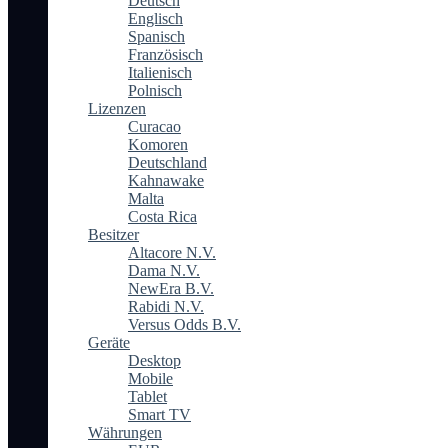
Deutsch
Englisch
Spanisch
Französisch
Italienisch
Polnisch
Lizenzen
Curacao
Komoren
Deutschland
Kahnawake
Malta
Costa Rica
Besitzer
Altacore N.V.
Dama N.V.
NewEra B.V.
Rabidi N.V.
Versus Odds B.V.
Geräte
Desktop
Mobile
Tablet
Smart TV
Währungen