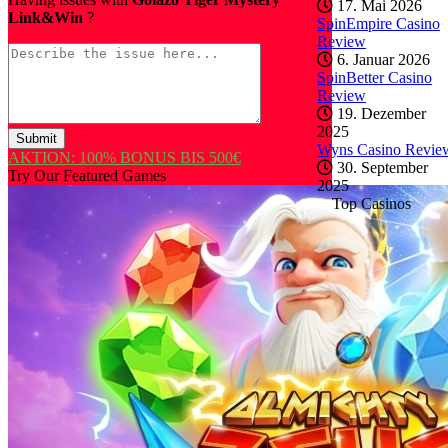
17. Mai 2026
Link&Win
?
SpinEmpire Casino
Review
6. Januar 2026
SpinBetter Casino
Review
19. Dezember
2025
Submit
Wyns Casino Revie
AKTION: 100% BONUS BIS 500€
30. September
Try Our Featured Games
2025
Top Casinos