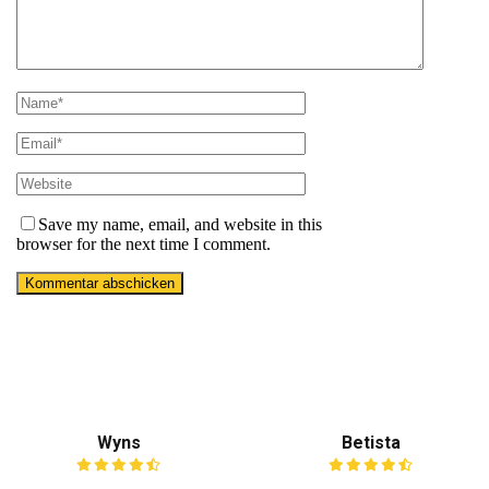
Save my name, email, and website in this
browser for the next time I comment.
Wyns
Betista