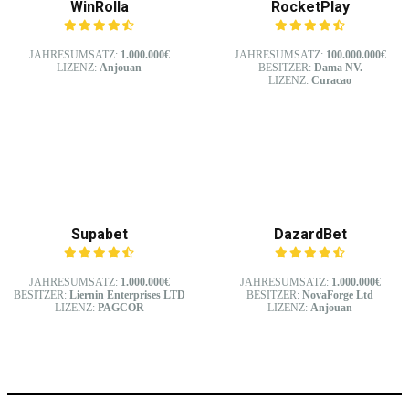
WinRolla
RocketPlay
JAHRESUMSATZ:
1.000.000€
JAHRESUMSATZ:
100.000.000€
LIZENZ:
Anjouan
BESITZER:
Dama NV.
LIZENZ:
Curacao
Supabet
DazardBet
JAHRESUMSATZ:
1.000.000€
JAHRESUMSATZ:
1.000.000€
BESITZER:
Liernin Enterprises LTD
BESITZER:
NovaForge Ltd
LIZENZ:
PAGCOR
LIZENZ:
Anjouan