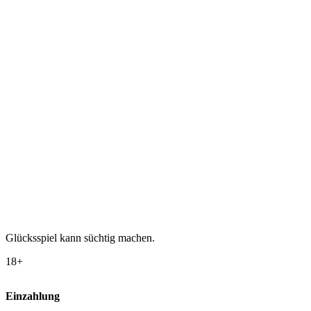
Glücksspiel kann süchtig machen.
18+
Einzahlung