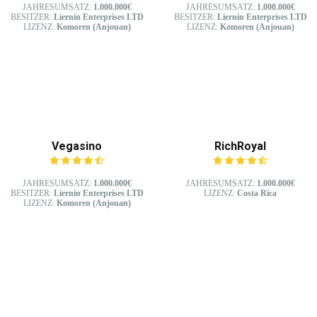
JAHRESUMSATZ:
1.000.000€
JAHRESUMSATZ:
1.000.000€
BESITZER:
Liernin Enterprises LTD
BESITZER:
Liernin Enterprises LTD
LIZENZ:
Komoren (Anjouan)
LIZENZ:
Komoren (Anjouan)
Vegasino
RichRoyal
JAHRESUMSATZ:
1.000.000€
JAHRESUMSATZ:
1.000.000€
BESITZER:
Liernin Enterprises LTD
LIZENZ:
Costa Rica
LIZENZ:
Komoren (Anjouan)