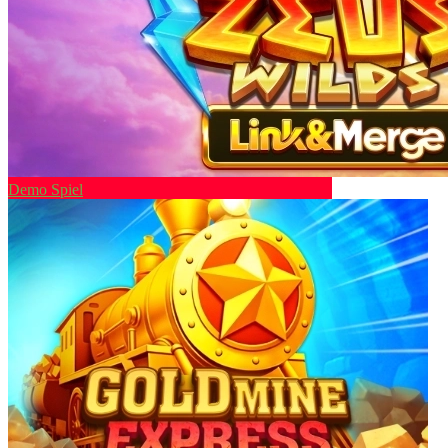
Demo Spiel