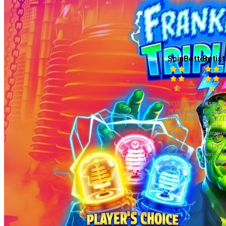
SpinBetter
Betist
JAHRESUMSATZ:
JAHRES
20.000.000€
1.000.00
BESITZER:
BESITZE
Sprut
Liernin
Group
Enterpri
B.V.
LTD
LIZENZ:
LIZENZ:
Curacao
Komore
(Anjoua