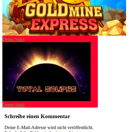
Demo Spiel
Demo Spiel
Schreibe einen Kommentar
Deine E-Mail-Adresse wird nicht veröffentlicht.