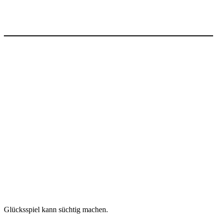
Glücksspiel kann süchtig machen.