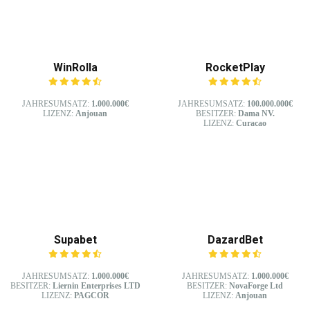
WinRolla
RocketPlay
JAHRESUMSATZ:
1.000.000€
JAHRESUMSATZ:
100.000.000€
LIZENZ:
Anjouan
BESITZER:
Dama NV.
LIZENZ:
Curacao
Supabet
DazardBet
JAHRESUMSATZ:
1.000.000€
JAHRESUMSATZ:
1.000.000€
BESITZER:
Liernin Enterprises LTD
BESITZER:
NovaForge Ltd
LIZENZ:
PAGCOR
LIZENZ:
Anjouan