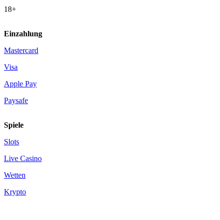
18+
Einzahlung
Mastercard
Visa
Apple Pay
Paysafe
Spiele
Slots
Live Casino
Wetten
Krypto