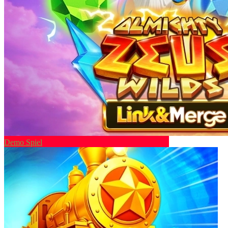
Demo Spiel