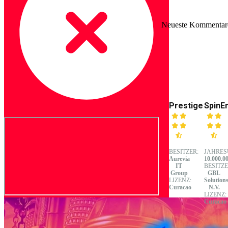
Neueste Kommentar
Prestige
SpinE
BESITZER:
JAHRES
Aurevia
10.000.0
IT
BESITZE
Group
GBL
LIZENZ:
Solution
Curacao
N.V.
LIZENZ:
Curacao