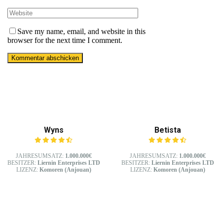
Save my name, email, and website in this
browser for the next time I comment.
Wyns
Betista
JAHRESUMSATZ:
1.000.000€
JAHRESUMSATZ:
1.000.000€
BESITZER:
Liernin Enterprises LTD
BESITZER:
Liernin Enterprises LTD
LIZENZ:
Komoren (Anjouan)
LIZENZ:
Komoren (Anjouan)