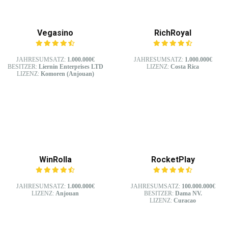
Vegasino
RichRoyal
JAHRESUMSATZ:
1.000.000€
JAHRESUMSATZ:
1.000.000€
BESITZER:
Liernin Enterprises LTD
LIZENZ:
Costa Rica
LIZENZ:
Komoren (Anjouan)
WinRolla
RocketPlay
JAHRESUMSATZ:
1.000.000€
JAHRESUMSATZ:
100.000.000€
LIZENZ:
Anjouan
BESITZER:
Dama NV.
LIZENZ:
Curacao