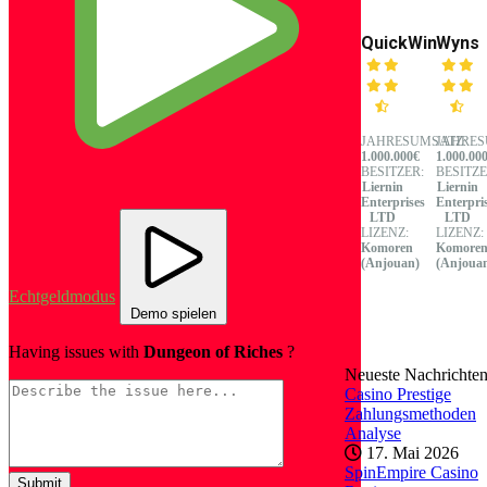
QuickWin
Wyns
JAHRESUMSATZ:
JAHRES
1.000.000€
1.000.00
BESITZER:
BESITZE
Liernin
Liernin
Enterprises
Enterpri
LTD
LTD
LIZENZ:
LIZENZ:
Komoren
Komore
(Anjouan)
(Anjoua
Echtgeldmodus
Demo spielen
Having issues with
Dungeon of Riches
?
Neueste Nachrichte
Casino Prestige
Zahlungsmethoden
Analyse
17. Mai 2026
SpinEmpire Casino
Submit