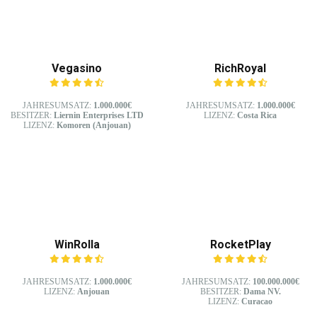
Vegasino
RichRoyal
JAHRESUMSATZ:
1.000.000€
JAHRESUMSATZ:
1.000.000€
BESITZER:
Liernin Enterprises LTD
LIZENZ:
Costa Rica
LIZENZ:
Komoren (Anjouan)
WinRolla
RocketPlay
JAHRESUMSATZ:
1.000.000€
JAHRESUMSATZ:
100.000.000€
LIZENZ:
Anjouan
BESITZER:
Dama NV.
LIZENZ:
Curacao