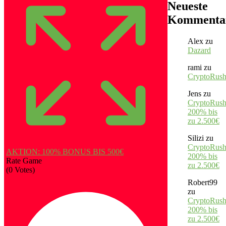
Neueste
Kommenta
Alex
zu
Dazard
rami
zu
CryptoRus
Jens
zu
CryptoRush
200% bis
zu 2.500€
Silizi
zu
CryptoRush
AKTION: 100% BONUS BIS 500€
200% bis
Rate Game
zu 2.500€
(
0
Votes)
Robert99
zu
CryptoRush
200% bis
zu 2.500€