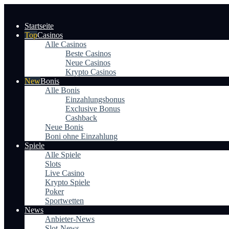
Startseite
Casinos
Alle Casinos
Beste Casinos
Neue Casinos
Krypto Casinos
Bonis
Alle Bonis
Einzahlungsbonus
Exclusive Bonus
Cashback
Neue Bonis
Boni ohne Einzahlung
Spiele
Alle Spiele
Slots
Live Casino
Krypto Spiele
Poker
Sportwetten
News
Anbieter-News
Slot-News