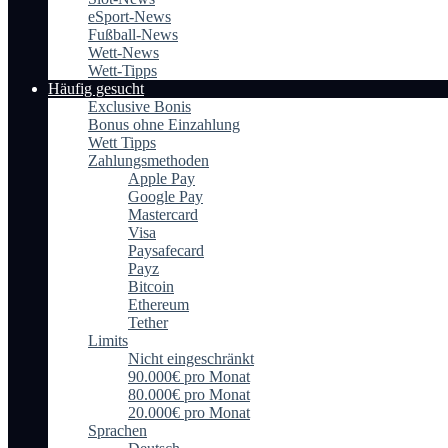
eSport-News
Fußball-News
Wett-News
Wett-Tipps
Häufig gesucht
Exclusive Bonis
Bonus ohne Einzahlung
Wett Tipps
Zahlungsmethoden
Apple Pay
Google Pay
Mastercard
Visa
Paysafecard
Payz
Bitcoin
Ethereum
Tether
Limits
Nicht eingeschränkt
90.000€ pro Monat
80.000€ pro Monat
20.000€ pro Monat
Sprachen