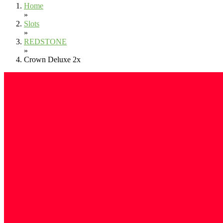
Home
»
Slots
»
REDSTONE
»
Crown Deluxe 2x