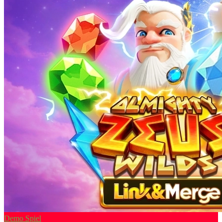
Demo Spiel