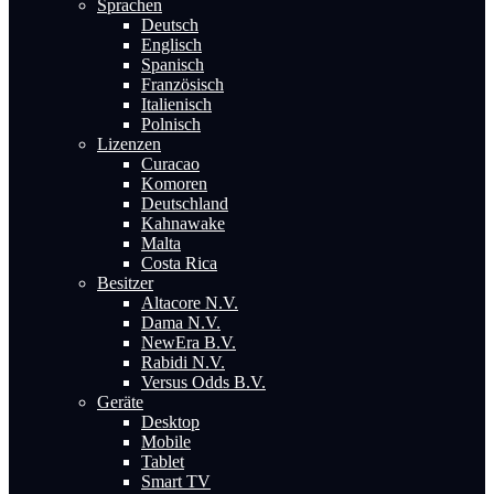
Sprachen
Deutsch
Englisch
Spanisch
Französisch
Italienisch
Polnisch
Lizenzen
Curacao
Komoren
Deutschland
Kahnawake
Malta
Costa Rica
Besitzer
Altacore N.V.
Dama N.V.
NewEra B.V.
Rabidi N.V.
Versus Odds B.V.
Geräte
Desktop
Mobile
Tablet
Smart TV