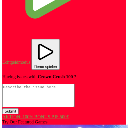
Echtgeldmodus
Demo spielen
Having issues with
Crown Crush 100
?
Submit
AKTION: 100% BONUS BIS 500€
Try Our Featured Games