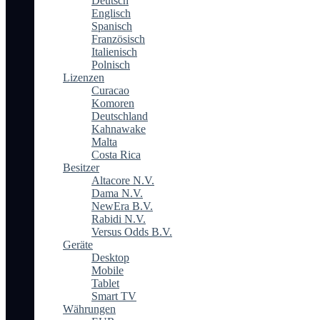
Deutsch
Englisch
Spanisch
Französisch
Italienisch
Polnisch
Lizenzen
Curacao
Komoren
Deutschland
Kahnawake
Malta
Costa Rica
Besitzer
Altacore N.V.
Dama N.V.
NewEra B.V.
Rabidi N.V.
Versus Odds B.V.
Geräte
Desktop
Mobile
Tablet
Smart TV
Währungen