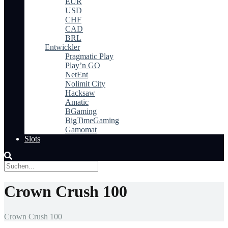
EUR
USD
CHF
CAD
BRL
Entwickler
Pragmatic Play
Play’n GO
NetEnt
Nolimit City
Hacksaw
Amatic
BGaming
BigTimeGaming
Gamomat
Slots
Crown Crush 100
Crown Crush 100