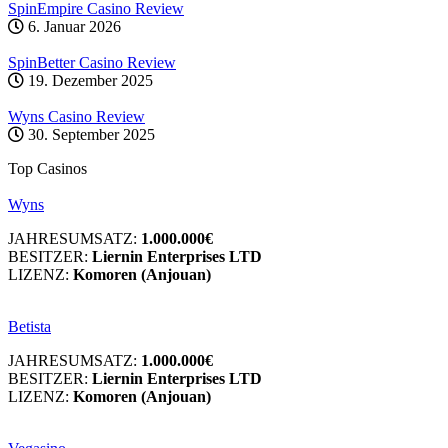
SpinEmpire Casino Review
6. Januar 2026
SpinBetter Casino Review
19. Dezember 2025
Wyns Casino Review
30. September 2025
Top Casinos
Wyns
JAHRESUMSATZ:
1.000.000€
BESITZER:
Liernin Enterprises LTD
LIZENZ:
Komoren (Anjouan)
Betista
JAHRESUMSATZ:
1.000.000€
BESITZER:
Liernin Enterprises LTD
LIZENZ:
Komoren (Anjouan)