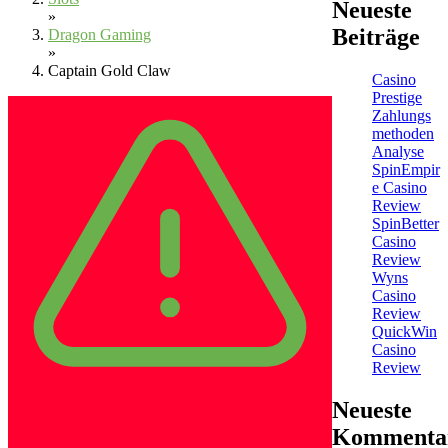
Neueste
»
Beiträge
Dragon Gaming
»
Captain Gold Claw
Casino
Prestige
Zahlungs
methoden
Analyse
SpinEmpir
e Casino
Review
SpinBetter
Casino
Review
Wyns
Casino
Review
QuickWin
Casino
Review
Neueste
Kommenta