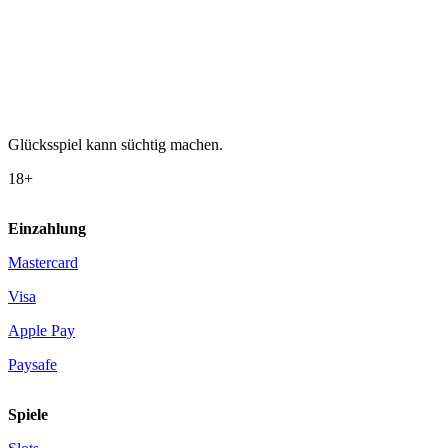
Glücksspiel kann süchtig machen.
18+
Einzahlung
Mastercard
Visa
Apple Pay
Paysafe
Spiele