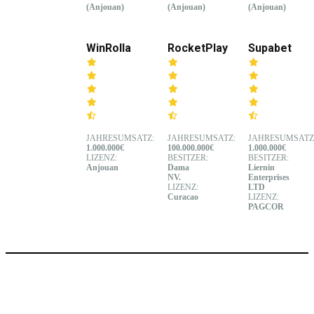
(Anjouan)
(Anjouan)
(Anjouan)
WinRolla
RocketPlay
Supabet
JAHRESUMSATZ:
JAHRESUMSATZ:
JAHRESUMSATZ
1.000.000€
100.000.000€
1.000.000€
LIZENZ:
BESITZER:
BESITZER:
Anjouan
Dama
Liernin
NV.
Enterprises
LIZENZ:
LTD
Curacao
LIZENZ:
PAGCOR