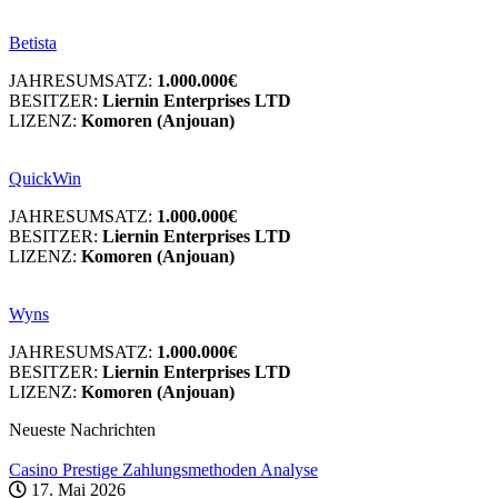
Betista
JAHRESUMSATZ:
1.000.000€
BESITZER:
Liernin Enterprises LTD
LIZENZ:
Komoren (Anjouan)
QuickWin
JAHRESUMSATZ:
1.000.000€
BESITZER:
Liernin Enterprises LTD
LIZENZ:
Komoren (Anjouan)
Wyns
JAHRESUMSATZ:
1.000.000€
BESITZER:
Liernin Enterprises LTD
LIZENZ:
Komoren (Anjouan)
Neueste Nachrichten
Casino Prestige Zahlungsmethoden Analyse
17. Mai 2026