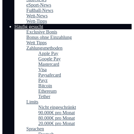
eSport-News
Fußball-News
Wett-News
Wett-Tipps
Häufig gesucht
Exclusive Bonis
Bonus ohne Einzahlung
Wett Tipps
Zahlungsmethoden
Apple Pay
Google Pay
Mastercard
Visa
Paysafecard
Payz
Bitcoin
Ethereum
Tether
Limits
Nicht eingeschränkt
90.000€ pro Monat
80.000€ pro Monat
20.000€ pro Monat
Sprachen