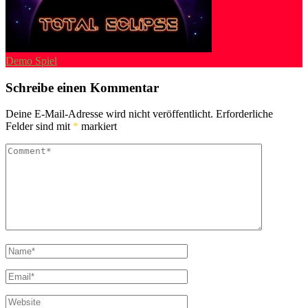
Demo Spiel
Schreibe einen Kommentar
Deine E-Mail-Adresse wird nicht veröffentlicht.
Erforderliche
Felder sind mit
*
markiert