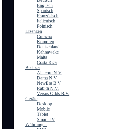
Deutsch
Englisch
Spanisch
Französisch
Italienisch
Polnisch
Lizenzen
Curacao
Komoren
Deutschland
Kahnawake
Malta
Costa Rica
Besitzer
Altacore N.V.
Dama N.V.
NewEra B.V.
Rabidi N.V.
Versus Odds B.V.
Geräte
Desktop
Mobile
Tablet
Smart TV
Währungen