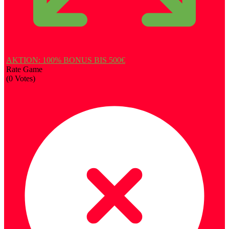
AKTION: 100% BONUS BIS 500€
Rate Game
(
0
Votes)