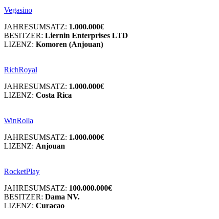
Vegasino
JAHRESUMSATZ:
1.000.000€
BESITZER:
Liernin Enterprises LTD
LIZENZ:
Komoren (Anjouan)
RichRoyal
JAHRESUMSATZ:
1.000.000€
LIZENZ:
Costa Rica
WinRolla
JAHRESUMSATZ:
1.000.000€
LIZENZ:
Anjouan
RocketPlay
JAHRESUMSATZ:
100.000.000€
BESITZER:
Dama NV.
LIZENZ:
Curacao