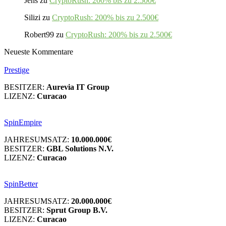
Jens
zu
CryptoRush: 200% bis zu 2.500€
Silizi
zu
CryptoRush: 200% bis zu 2.500€
Robert99
zu
CryptoRush: 200% bis zu 2.500€
Neueste Kommentare
Prestige
BESITZER:
Aurevia IT Group
LIZENZ:
Curacao
SpinEmpire
JAHRESUMSATZ:
10.000.000€
BESITZER:
GBL Solutions N.V.
LIZENZ:
Curacao
SpinBetter
JAHRESUMSATZ:
20.000.000€
BESITZER:
Sprut Group B.V.
LIZENZ:
Curacao