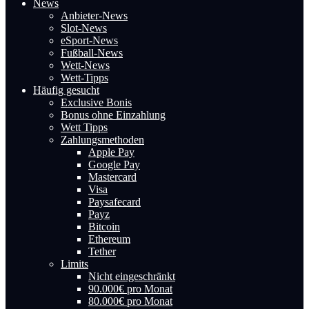
News
Anbieter-News
Slot-News
eSport-News
Fußball-News
Wett-News
Wett-Tipps
Häufig gesucht
Exclusive Bonis
Bonus ohne Einzahlung
Wett Tipps
Zahlungsmethoden
Apple Pay
Google Pay
Mastercard
Visa
Paysafecard
Payz
Bitcoin
Ethereum
Tether
Limits
Nicht eingeschränkt
90.000€ pro Monat
80.000€ pro Monat