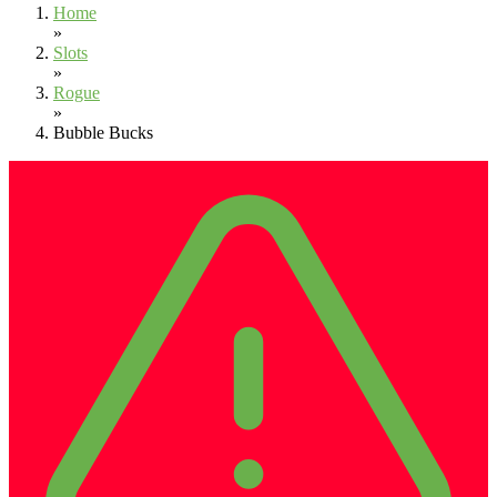
Home
»
Slots
»
Rogue
»
Bubble Bucks