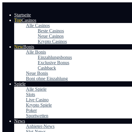
Startseite
Casinos
Alle Casinos
Beste Casinos
Neue Casinos
Krypto Casinos
Bonis
Alle Bonis
Einzahlungsbonus
Exclusive Bonus
Cashback
Neue Bonis
Boni ohne Einzahlung
Spiele
Alle Spiele
Slots
Live Casino
Krypto Spiele
Poker
Sportwetten
News
Anbieter-News
Slot-News