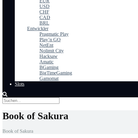
EUR
USD
CHF
CAD
BRL
Entwickler
Pragmatic Play
Play’n GO
NetEnt
Nolimit City
Hacksaw
Amatic
BGaming
BigTimeGaming
Gamomat
Slots
Book of Sakura
Book of Sakura