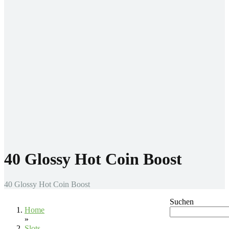
USD
CHF
CAD
BRL
Entwickler
Pragmatic Play
Play’n GO
NetEnt
Nolimit City
Hacksaw
Amatic
BGaming
BigTimeGaming
Gamomat
Slots
40 Glossy Hot Coin Boost
40 Glossy Hot Coin Boost
Suchen
Home
»
Slots