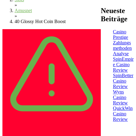
»
Neueste
Amusnet
»
Beiträge
40 Glossy Hot Coin Boost
Casino
Prestige
Zahlungs
methoden
Analyse
SpinEmpir
e Casino
Review
SpinBetter
Casino
Review
Wyns
Casino
Review
QuickWin
Casino
Review