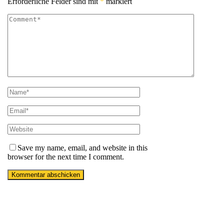
Erforderliche Felder sind mit
*
markiert
Save my name, email, and website in this
browser for the next time I comment.