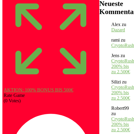
Neueste
Kommenta
Alex
zu
Dazard
rami
zu
CryptoRus
Jens
zu
CryptoRush
200% bis
zu 2.500€
Silizi
zu
CryptoRush
AKTION: 100% BONUS BIS 500€
200% bis
Rate Game
zu 2.500€
(
0
Votes)
Robert99
zu
CryptoRush
200% bis
zu 2.500€