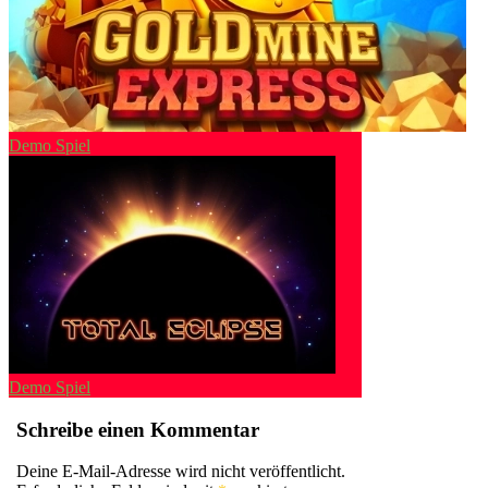
Demo Spiel
Demo Spiel
Schreibe einen Kommentar
Deine E-Mail-Adresse wird nicht veröffentlicht.