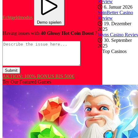
Review
6. Januar 2026
SpinBetter Casino
Echtgeldmodus
Review
Demo spielen
19. Dezember
2025
Having issues with
40 Glossy Hot Coin Boost
?
Wyns Casino Revie
30. September
2025
Top Casinos
Submit
AKTION: 100% BONUS BIS 500€
Try Our Featured Games