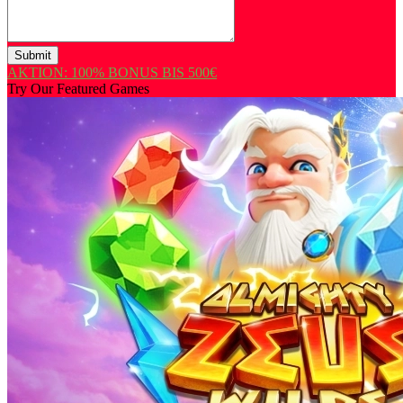
Submit
AKTION: 100% BONUS BIS 500€
Try Our Featured Games