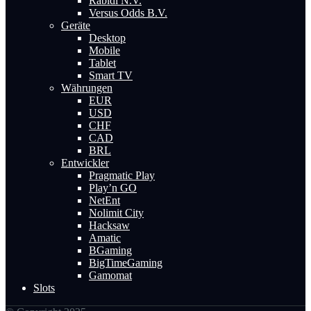
Rabidi N.V.
Versus Odds B.V.
Geräte
Desktop
Mobile
Tablet
Smart TV
Währungen
EUR
USD
CHF
CAD
BRL
Entwickler
Pragmatic Play
Play’n GO
NetEnt
Nolimit City
Hacksaw
Amatic
BGaming
BigTimeGaming
Gamomat
Slots