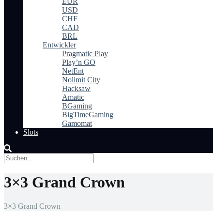
EUR
USD
CHF
CAD
BRL
Entwickler
Pragmatic Play
Play’n GO
NetEnt
Nolimit City
Hacksaw
Amatic
BGaming
BigTimeGaming
Gamomat
Slots
3×3 Grand Crown
3×3 Grand Crown