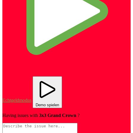
Echtgeldmodus
Demo spielen
Having issues with
3x3 Grand Crown
?