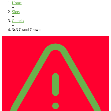
Home
»
Slots
»
Gamzix
»
3x3 Grand Crown