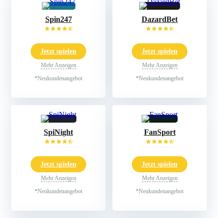
Spin247
DazardBet
Jetzt spielen
Jetzt spielen
Mehr Anzeigen
Mehr Anzeigen
*Neukundenangebot
*Neukundenangebot
SpiNight
FanSport
Jetzt spielen
Jetzt spielen
Mehr Anzeigen
Mehr Anzeigen
*Neukundenangebot
*Neukundenangebot