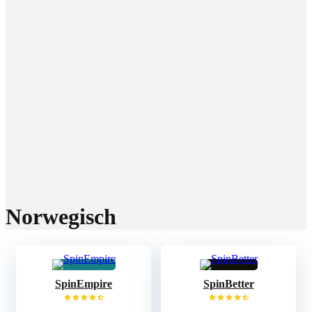
USD
CHF
CAD
BRL
Entwickler
Pragmatic Play
Play’n GO
NetEnt
Nolimit City
Hacksaw
Amatic
BGaming
BigTimeGaming
Gamomat
Slots
Norwegisch
SpinEmpire
SpinBetter