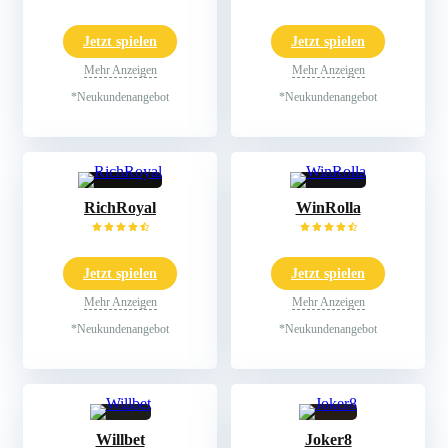
Jetzt spielen
Jetzt spielen
Mehr Anzeigen
Mehr Anzeigen
*Neukundenangebot
*Neukundenangebot
RichRoyal
WinRolla
Jetzt spielen
Jetzt spielen
Mehr Anzeigen
Mehr Anzeigen
*Neukundenangebot
*Neukundenangebot
Willbet
Joker8