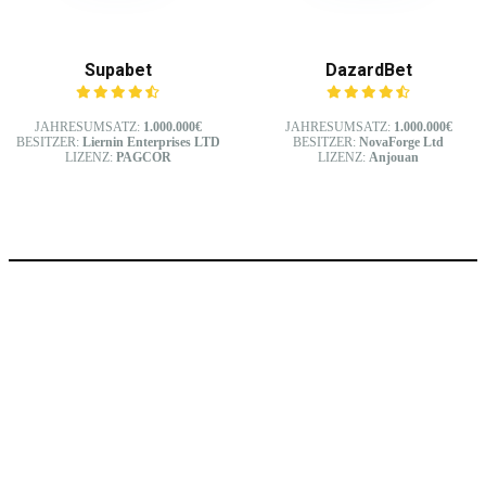
Supabet
DazardBet
JAHRESUMSATZ:
1.000.000€
JAHRESUMSATZ:
1.000.000€
BESITZER:
Liernin Enterprises LTD
BESITZER:
NovaForge Ltd
LIZENZ:
PAGCOR
LIZENZ:
Anjouan