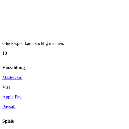
Glücksspiel kann süchtig machen.
18+
Einzahlung
Mastercard
Visa
Apple Pay
Paysafe
Spiele