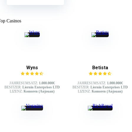
Top Casinos
Wyns
Betista
JAHRESUMSATZ:
1.000.000€
JAHRESUMSATZ:
1.000.000€
BESITZER:
Liernin Enterprises LTD
BESITZER:
Liernin Enterprises LTD
LIZENZ:
Komoren (Anjouan)
LIZENZ:
Komoren (Anjouan)