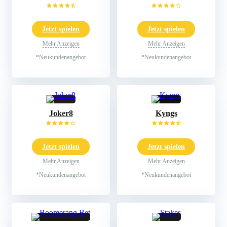
Jetzt spielen
Jetzt spielen
Mehr Anzeigen
Mehr Anzeigen
*Neukundenangebot
*Neukundenangebot
Joker8
Kyngs
Jetzt spielen
Jetzt spielen
Mehr Anzeigen
Mehr Anzeigen
*Neukundenangebot
*Neukundenangebot