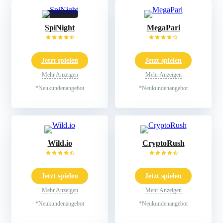
SpiNight
MegaPari
Jetzt spielen
Jetzt spielen
Mehr Anzeigen
Mehr Anzeigen
*Neukundenangebot
*Neukundenangebot
Wild.io
CryptoRush
Jetzt spielen
Jetzt spielen
Mehr Anzeigen
Mehr Anzeigen
*Neukundenangebot
*Neukundenangebot