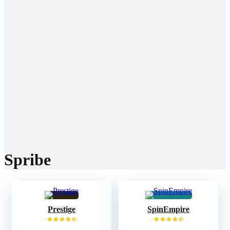
USD
CHF
CAD
BRL
Entwickler
Pragmatic Play
Play’n GO
NetEnt
Nolimit City
Hacksaw
Amatic
BGaming
BigTimeGaming
Gamomat
Slots
Spribe
Prestige
SpinEmpire