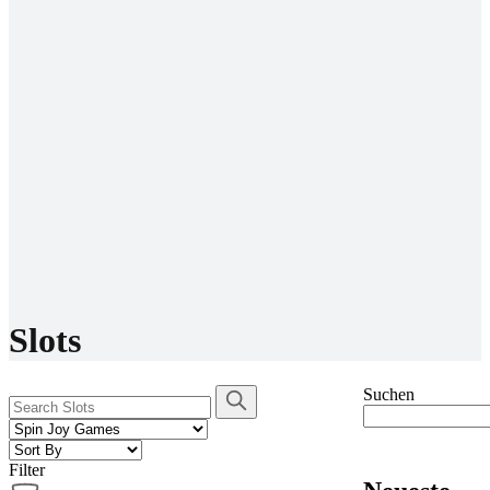
USD
CHF
CAD
BRL
Entwickler
Pragmatic Play
Play’n GO
NetEnt
Nolimit City
Hacksaw
Amatic
BGaming
BigTimeGaming
Gamomat
Slots
Slots
Suchen
Filter