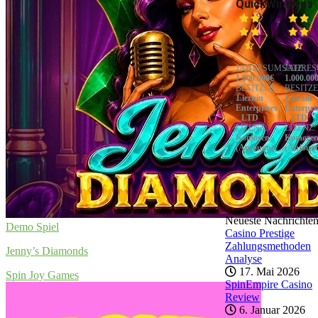
QuickWin
Wyns
JAHRESUMSATZ:
JAHRES
1.000.000€
1.000.00
BESITZER:
BESITZE
Liernin
Liernin
Enterprises
Enterpri
LTD
LTD
LIZENZ:
LIZENZ:
Komoren
Komore
(Anjouan)
(Anjoua
Neueste Nachrichte
Demo Spiel
Casino Prestige
Zahlungsmethoden
Jenny’s Diamonds
Analyse
17. Mai 2026
Spin Joy Games
SpinEmpire Casino
Review
6. Januar 2026