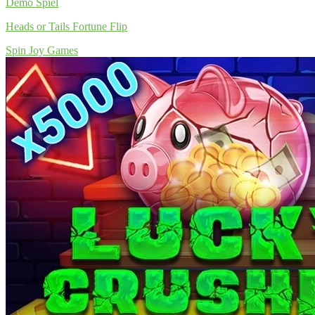
Demo Spiel
Heads or Tails Fortune Flip
Spin Joy Games