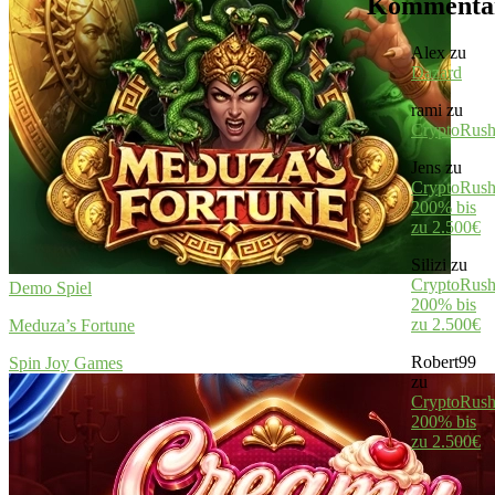
Kommenta
Alex
zu
Dazard
rami
zu
CryptoRus
Jens
zu
CryptoRush
200% bis
zu 2.500€
Silizi
zu
CryptoRush
Demo Spiel
200% bis
zu 2.500€
Meduza’s Fortune
Robert99
Spin Joy Games
zu
CryptoRush
200% bis
zu 2.500€