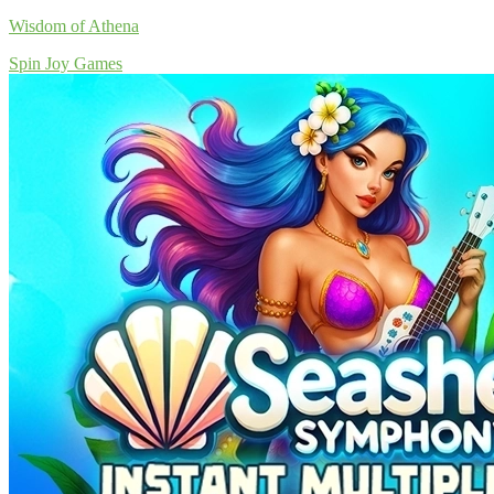
Wisdom of Athena
Spin Joy Games