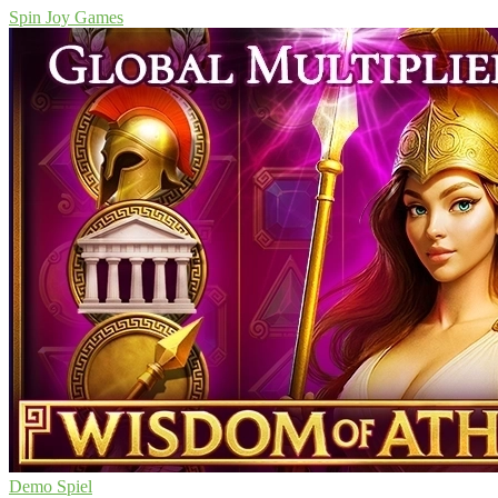
Spin Joy Games
Demo Spiel