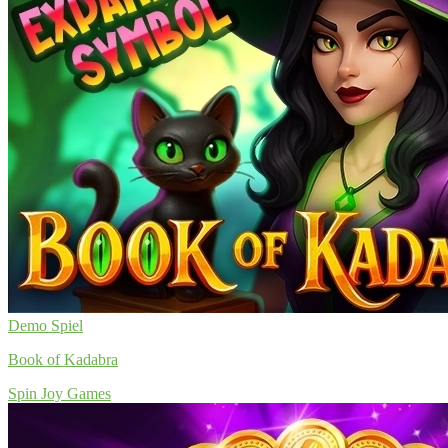
Demo Spiel
Book of Kadabra
Spin Joy Games