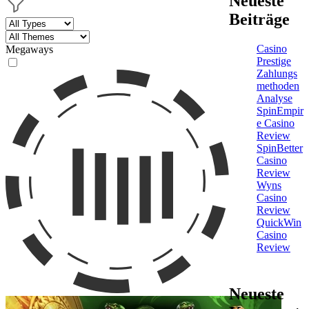
Neueste
Beiträge
Casino
Megaways
Prestige
Zahlungs
methoden
Analyse
SpinEmpir
e Casino
Review
SpinBetter
Casino
Review
Wyns
Casino
Review
QuickWin
Casino
Review
Neueste