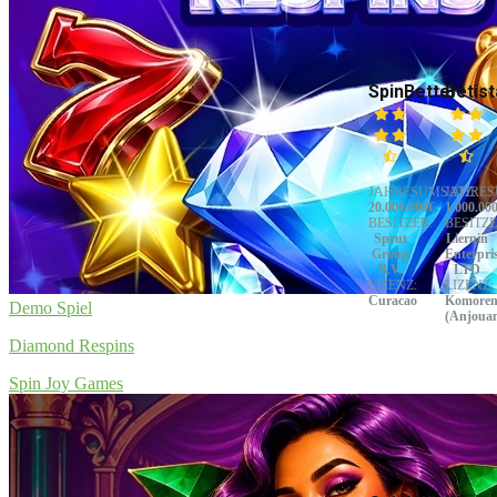
SpinBetter
Betist
JAHRESUMSATZ:
JAHRES
20.000.000€
1.000.00
BESITZER:
BESITZE
Sprut
Liernin
Group
Enterpri
B.V.
LTD
LIZENZ:
LIZENZ:
Curacao
Komore
Demo Spiel
(Anjoua
Diamond Respins
Spin Joy Games