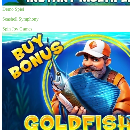
Demo Spiel
Seashell Symphony
Spin Joy Games