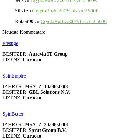
Jens
zu
CryptoRush: 200% bis zu 2.500€
Silizi
zu
CryptoRush: 200% bis zu 2.500€
Robert99
zu
CryptoRush: 200% bis zu 2.500€
Neueste Kommentare
Prestige
BESITZER:
Aurevia IT Group
LIZENZ:
Curacao
SpinEmpire
JAHRESUMSATZ:
10.000.000€
BESITZER:
GBL Solutions N.V.
LIZENZ:
Curacao
SpinBetter
JAHRESUMSATZ:
20.000.000€
BESITZER:
Sprut Group B.V.
LIZENZ:
Curacao