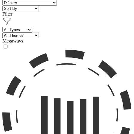
Filter
Megaways