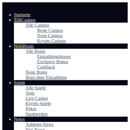
Startseite
Casinos
Alle Casinos
Beste Casinos
Neue Casinos
Krypto Casinos
Bonis
Alle Bonis
Einzahlungsbonus
Exclusive Bonus
Cashback
Neue Bonis
Boni ohne Einzahlung
Spiele
Alle Spiele
Slots
Live Casino
Krypto Spiele
Poker
Sportwetten
News
Anbieter-News
Slot-News