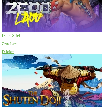
Demo Spiel
Zero Law
DiJoker