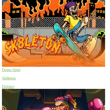
Demo Spiel
Sk8leton
DiJoker