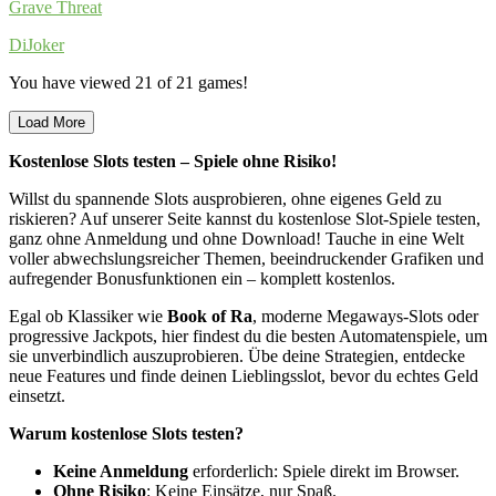
Grave Threat
DiJoker
You have viewed
21
of
21
games!
Load More
Kostenlose Slots testen – Spiele ohne Risiko!
Willst du spannende Slots ausprobieren, ohne eigenes Geld zu
riskieren? Auf unserer Seite kannst du kostenlose Slot-Spiele testen,
ganz ohne Anmeldung und ohne Download! Tauche in eine Welt
voller abwechslungsreicher Themen, beeindruckender Grafiken und
aufregender Bonusfunktionen ein – komplett kostenlos.
Egal ob Klassiker wie
Book of Ra
, moderne Megaways-Slots oder
progressive Jackpots, hier findest du die besten Automatenspiele, um
sie unverbindlich auszuprobieren. Übe deine Strategien, entdecke
neue Features und finde deinen Lieblingsslot, bevor du echtes Geld
einsetzt.
Warum kostenlose Slots testen?
Keine Anmeldung
erforderlich: Spiele direkt im Browser.
Ohne Risiko
: Keine Einsätze, nur Spaß.