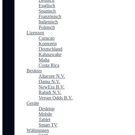
Deutsch
Englisch
Spanisch
Französisch
Italienisch
Polnisch
Lizenzen
Curacao
Komoren
Deutschland
Kahnawake
Malta
Costa Rica
Besitzer
Altacore N.V.
Dama N.V.
NewEra B.V.
Rabidi N.V.
Versus Odds B.V.
Geräte
Desktop
Mobile
Tablet
Smart TV
Währungen