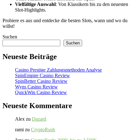
Vielfältige Auswahl
: Von Klassikern bis zu den neuesten
Slot-Highlights.
Probiere es aus und entdecke die besten Slots, wann und wo du
willst!
Suchen
Suchen
Neueste Beiträge
Casino Prestige Zahlungsmethoden Analyse
SpinEmpire Casino Review
SpinBetter Casino Review
Wyns Casino Review
QuickWin Casino Review
Neueste Kommentare
Alex
zu
Dazard
rami
zu
CryptoRush