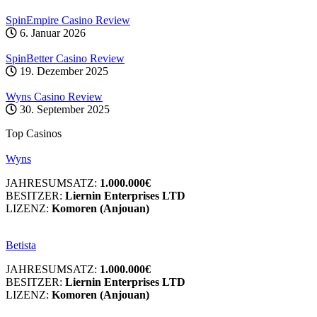
SpinEmpire Casino Review
6. Januar 2026
SpinBetter Casino Review
19. Dezember 2025
Wyns Casino Review
30. September 2025
Top Casinos
Wyns
JAHRESUMSATZ:
1.000.000€
BESITZER:
Liernin Enterprises LTD
LIZENZ:
Komoren (Anjouan)
Betista
JAHRESUMSATZ:
1.000.000€
BESITZER:
Liernin Enterprises LTD
LIZENZ:
Komoren (Anjouan)