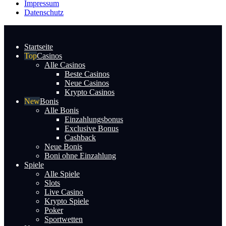
Impressum
Datenschutz
Startseite
Casinos
Alle Casinos
Beste Casinos
Neue Casinos
Krypto Casinos
Bonis
Alle Bonis
Einzahlungsbonus
Exclusive Bonus
Cashback
Neue Bonis
Boni ohne Einzahlung
Spiele
Alle Spiele
Slots
Live Casino
Krypto Spiele
Poker
Sportwetten