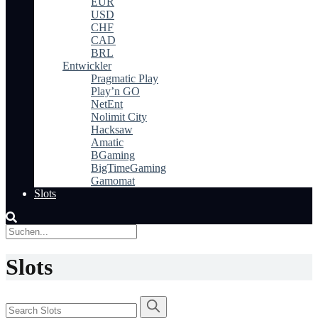
EUR
USD
CHF
CAD
BRL
Entwickler
Pragmatic Play
Play’n GO
NetEnt
Nolimit City
Hacksaw
Amatic
BGaming
BigTimeGaming
Gamomat
Slots
Slots