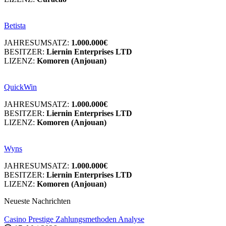
Betista
JAHRESUMSATZ:
1.000.000€
BESITZER:
Liernin Enterprises LTD
LIZENZ:
Komoren (Anjouan)
QuickWin
JAHRESUMSATZ:
1.000.000€
BESITZER:
Liernin Enterprises LTD
LIZENZ:
Komoren (Anjouan)
Wyns
JAHRESUMSATZ:
1.000.000€
BESITZER:
Liernin Enterprises LTD
LIZENZ:
Komoren (Anjouan)
Neueste Nachrichten
Casino Prestige Zahlungsmethoden Analyse