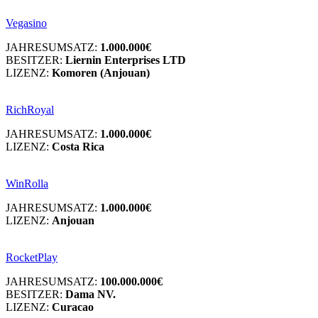
Vegasino
JAHRESUMSATZ:
1.000.000€
BESITZER:
Liernin Enterprises LTD
LIZENZ:
Komoren (Anjouan)
RichRoyal
JAHRESUMSATZ:
1.000.000€
LIZENZ:
Costa Rica
WinRolla
JAHRESUMSATZ:
1.000.000€
LIZENZ:
Anjouan
RocketPlay
JAHRESUMSATZ:
100.000.000€
BESITZER:
Dama NV.
LIZENZ:
Curacao