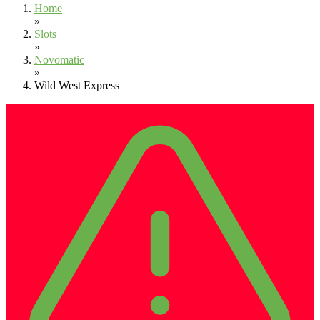
Home
»
Slots
»
Novomatic
»
Wild West Express