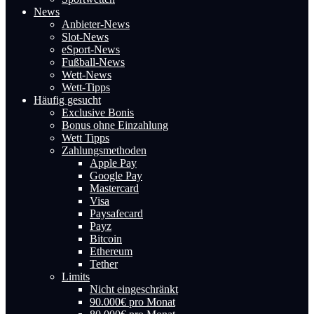
News
Anbieter-News
Slot-News
eSport-News
Fußball-News
Wett-News
Wett-Tipps
Häufig gesucht
Exclusive Bonis
Bonus ohne Einzahlung
Wett Tipps
Zahlungsmethoden
Apple Pay
Google Pay
Mastercard
Visa
Paysafecard
Payz
Bitcoin
Ethereum
Tether
Limits
Nicht eingeschränkt
90.000€ pro Monat