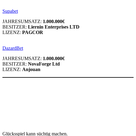
Supabet
JAHRESUMSATZ:
1.000.000€
BESITZER:
Liernin Enterprises LTD
LIZENZ:
PAGCOR
DazardBet
JAHRESUMSATZ:
1.000.000€
BESITZER:
NovaForge Ltd
LIZENZ:
Anjouan
Glücksspiel kann süchtig machen.