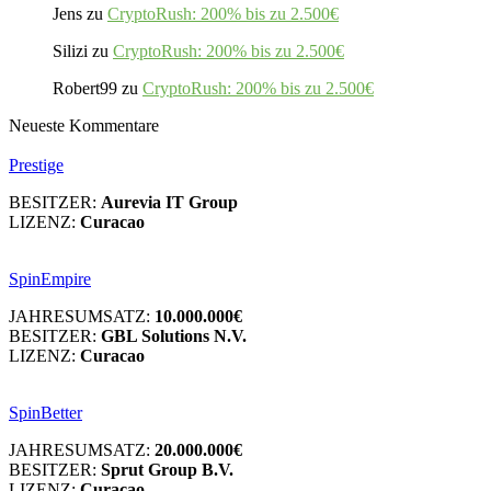
Jens
zu
CryptoRush: 200% bis zu 2.500€
Silizi
zu
CryptoRush: 200% bis zu 2.500€
Robert99
zu
CryptoRush: 200% bis zu 2.500€
Neueste Kommentare
Prestige
BESITZER:
Aurevia IT Group
LIZENZ:
Curacao
SpinEmpire
JAHRESUMSATZ:
10.000.000€
BESITZER:
GBL Solutions N.V.
LIZENZ:
Curacao
SpinBetter
JAHRESUMSATZ:
20.000.000€
BESITZER:
Sprut Group B.V.
LIZENZ:
Curacao