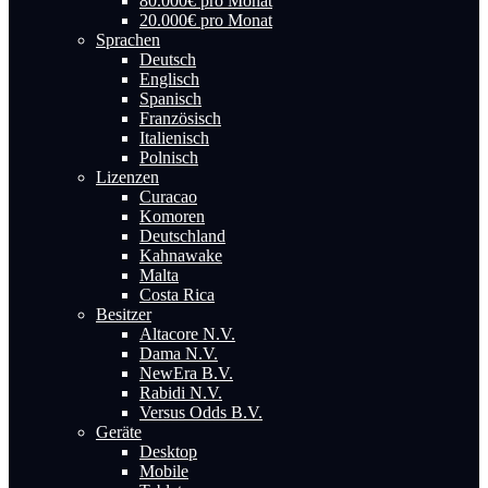
80.000€ pro Monat
20.000€ pro Monat
Sprachen
Deutsch
Englisch
Spanisch
Französisch
Italienisch
Polnisch
Lizenzen
Curacao
Komoren
Deutschland
Kahnawake
Malta
Costa Rica
Besitzer
Altacore N.V.
Dama N.V.
NewEra B.V.
Rabidi N.V.
Versus Odds B.V.
Geräte
Desktop
Mobile