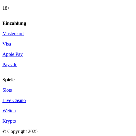
18+
Einzahlung
Mastercard
Visa
Apple Pay
Paysafe
Spiele
Slots
Live Casino
Wetten
Krypto
© Copyright 2025