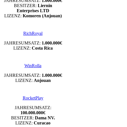
JAHRESUMSATZ:
1.000.000€
BESITZER:
Liernin
Enterprises LTD
LIZENZ:
Komoren (Anjouan)
RichRoyal
JAHRESUMSATZ:
1.000.000€
LIZENZ:
Costa Rica
WinRolla
JAHRESUMSATZ:
1.000.000€
LIZENZ:
Anjouan
RocketPlay
JAHRESUMSATZ:
100.000.000€
BESITZER:
Dama NV.
LIZENZ:
Curacao