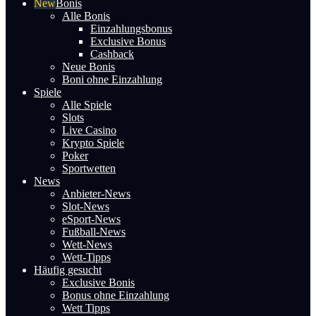
Bonis
Alle Bonis
Einzahlungsbonus
Exclusive Bonus
Cashback
Neue Bonis
Boni ohne Einzahlung
Spiele
Alle Spiele
Slots
Live Casino
Krypto Spiele
Poker
Sportwetten
News
Anbieter-News
Slot-News
eSport-News
Fußball-News
Wett-News
Wett-Tipps
Häufig gesucht
Exclusive Bonis
Bonus ohne Einzahlung
Wett Tipps