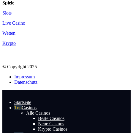
Spiele
Slots
Live Casino
Wetten
Krypto
© Copyright 2025
Impressum
Datenschutz
Startseite
Casinos
Alle Casinos
Beste Casinos
Neue Casinos
Krypto Casinos