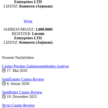
Enterprises LTD
LIZENZ:
Komoren (Anjouan)
Wyns
JAHRESUMSATZ:
1.000.000€
BESITZER:
Liernin
Enterprises LTD
LIZENZ:
Komoren (Anjouan)
Neueste Nachrichten
Casino Prestige Zahlungsmethoden Analyse
17. Mai 2026
SpinEmpire Casino Review
6. Januar 2026
SpinBetter Casino Review
19. Dezember 2025
Wyns Casino Review