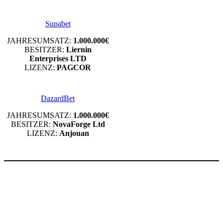
Supabet
JAHRESUMSATZ:
1.000.000€
BESITZER:
Liernin
Enterprises LTD
LIZENZ:
PAGCOR
DazardBet
JAHRESUMSATZ:
1.000.000€
BESITZER:
NovaForge Ltd
LIZENZ:
Anjouan