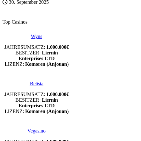
30. September 2025
Top Casinos
Wyns
JAHRESUMSATZ:
1.000.000€
BESITZER:
Liernin
Enterprises LTD
LIZENZ:
Komoren (Anjouan)
Betista
JAHRESUMSATZ:
1.000.000€
BESITZER:
Liernin
Enterprises LTD
LIZENZ:
Komoren (Anjouan)
Vegasino