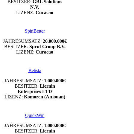
BESITZER:
GBL Solutions
N.V.
LIZENZ:
Curacao
SpinBetter
JAHRESUMSATZ:
20.000.000€
BESITZER:
Sprut Group B.V.
LIZENZ:
Curacao
Betista
JAHRESUMSATZ:
1.000.000€
BESITZER:
Liernin
Enterprises LTD
LIZENZ:
Komoren (Anjouan)
QuickWin
JAHRESUMSATZ:
1.000.000€
BESITZER:
Liernin