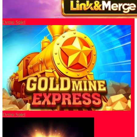
Demo Spiel
Demo Spiel