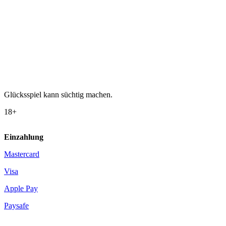
Glücksspiel kann süchtig machen.
18+
Einzahlung
Mastercard
Visa
Apple Pay
Paysafe