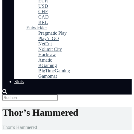
EUR
USD
CHF
CAD
BRL
Entwickler
Pragmatic Play
Play’n GO
NetEnt
Nolimit City
Hacksaw
Amatic
BGaming
BigTimeGaming
Gamomat
Slots
Thor’s Hammered
Thor’s Hammered