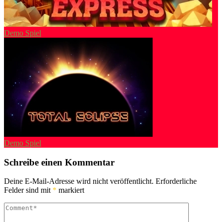
Demo Spiel
Demo Spiel
Schreibe einen Kommentar
Deine E-Mail-Adresse wird nicht veröffentlicht.
Erforderliche
Felder sind mit
*
markiert