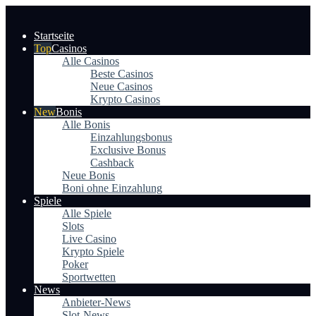
Startseite
Casinos
Alle Casinos
Beste Casinos
Neue Casinos
Krypto Casinos
Bonis
Alle Bonis
Einzahlungsbonus
Exclusive Bonus
Cashback
Neue Bonis
Boni ohne Einzahlung
Spiele
Alle Spiele
Slots
Live Casino
Krypto Spiele
Poker
Sportwetten
News
Anbieter-News
Slot-News