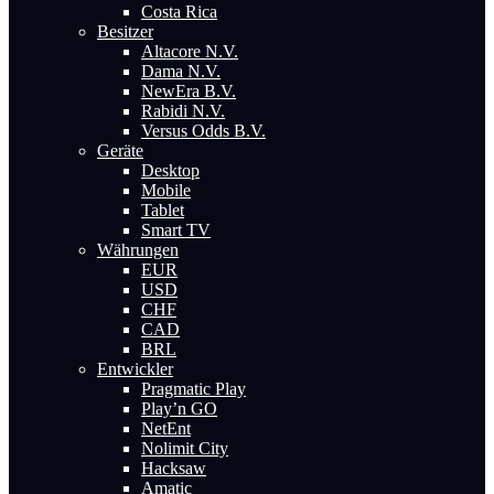
Costa Rica
Besitzer
Altacore N.V.
Dama N.V.
NewEra B.V.
Rabidi N.V.
Versus Odds B.V.
Geräte
Desktop
Mobile
Tablet
Smart TV
Währungen
EUR
USD
CHF
CAD
BRL
Entwickler
Pragmatic Play
Play’n GO
NetEnt
Nolimit City
Hacksaw
Amatic