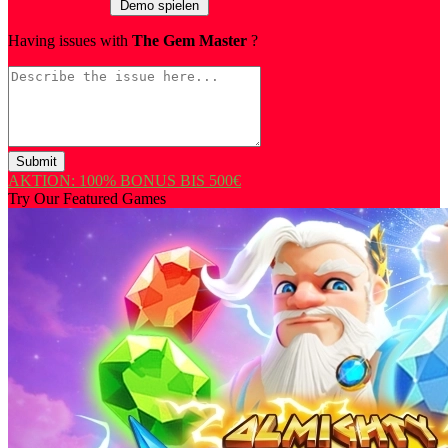
Demo spielen
Having issues with
The Gem Master
?
Submit
AKTION: 100% BONUS BIS 500€
Try Our Featured Games