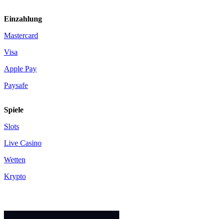
Einzahlung
Mastercard
Visa
Apple Pay
Paysafe
Spiele
Slots
Live Casino
Wetten
Krypto
© Copyright 2025