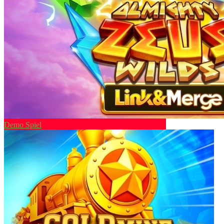
Demo Spiel