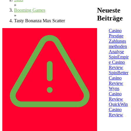
»
Neueste
Booming Games
»
Beiträge
Tasty Bonanza Max Scatter
Casino
Prestige
Zahlungs
methoden
Analyse
SpinEmpir
e Casino
Review
SpinBetter
Casino
Review
Wyns
Casino
Review
QuickWin
Casino
Review