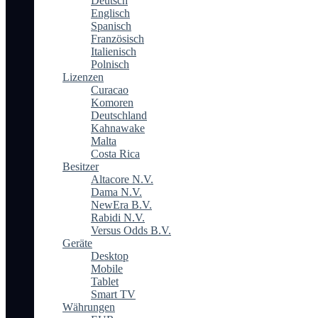
Deutsch
Englisch
Spanisch
Französisch
Italienisch
Polnisch
Lizenzen
Curacao
Komoren
Deutschland
Kahnawake
Malta
Costa Rica
Besitzer
Altacore N.V.
Dama N.V.
NewEra B.V.
Rabidi N.V.
Versus Odds B.V.
Geräte
Desktop
Mobile
Tablet
Smart TV
Währungen