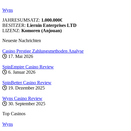
Wyns
JAHRESUMSATZ:
1.000.000€
BESITZER:
Liernin Enterprises LTD
LIZENZ:
Komoren (Anjouan)
Neueste Nachrichten
Casino Prestige Zahlungsmethoden Analyse
17. Mai 2026
SpinEmpire Casino Review
6. Januar 2026
SpinBetter Casino Review
19. Dezember 2025
Wyns Casino Review
30. September 2025
Top Casinos
Wyns