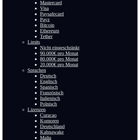
Mastercard
Visa
Paysafecard
Payz
Bitcoin
Ethereum
Tether
Limits
Nicht eingeschränkt
90.000€ pro Monat
80.000€ pro Monat
20.000€ pro Monat
Sprachen
Deutsch
Englisch
Spanisch
Französisch
Italienisch
Polnisch
Lizenzen
Curacao
Komoren
Deutschland
Kahnawake
Malta