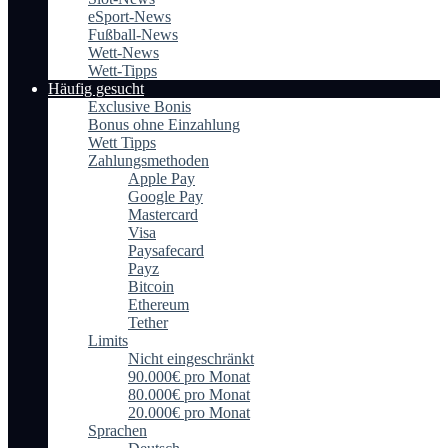
eSport-News
Fußball-News
Wett-News
Wett-Tipps
Häufig gesucht
Exclusive Bonis
Bonus ohne Einzahlung
Wett Tipps
Zahlungsmethoden
Apple Pay
Google Pay
Mastercard
Visa
Paysafecard
Payz
Bitcoin
Ethereum
Tether
Limits
Nicht eingeschränkt
90.000€ pro Monat
80.000€ pro Monat
20.000€ pro Monat
Sprachen