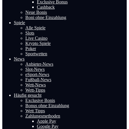
Exclusive Bonus
Cashback
Neue Bonis
Boni ohne Einzahlung
Spiele
Alle Spiele
Slots
Live Casino
Krypto Spiele
Poker
Sportwetten
News
Anbieter-News
Slot-News
eSport-News
Fußball-News
Wett-News
Wett-Tipps
Häufig gesucht
Exclusive Bonis
Bonus ohne Einzahlung
Wett Tipps
Zahlungsmethoden
Apple Pay
Google Pay