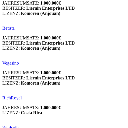
JAHRESUMSATZ:
1.000.000€
BESITZER:
Liernin Enterprises LTD
LIZENZ:
Komoren (Anjouan)
Betista
JAHRESUMSATZ:
1.000.000€
BESITZER:
Liernin Enterprises LTD
LIZENZ:
Komoren (Anjouan)
Vegasino
JAHRESUMSATZ:
1.000.000€
BESITZER:
Liernin Enterprises LTD
LIZENZ:
Komoren (Anjouan)
RichRoyal
JAHRESUMSATZ:
1.000.000€
LIZENZ:
Costa Rica
WinRolla