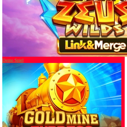
Demo Spiel