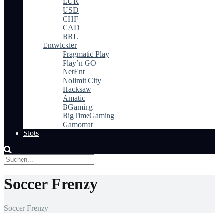
EUR
USD
CHF
CAD
BRL
Entwickler
Pragmatic Play
Play’n GO
NetEnt
Nolimit City
Hacksaw
Amatic
BGaming
BigTimeGaming
Gamomat
Slots
Soccer Frenzy
Soccer Frenzy