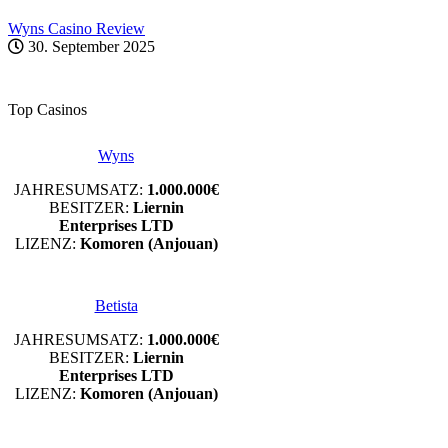
Wyns Casino Review
30. September 2025
Top Casinos
Wyns
JAHRESUMSATZ:
1.000.000€
BESITZER:
Liernin
Enterprises LTD
LIZENZ:
Komoren (Anjouan)
Betista
JAHRESUMSATZ:
1.000.000€
BESITZER:
Liernin
Enterprises LTD
LIZENZ:
Komoren (Anjouan)