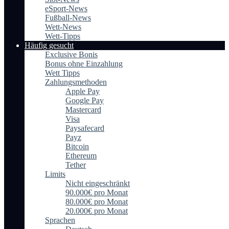
eSport-News
Fußball-News
Wett-News
Wett-Tipps
Häufig gesucht
Exclusive Bonis
Bonus ohne Einzahlung
Wett Tipps
Zahlungsmethoden
Apple Pay
Google Pay
Mastercard
Visa
Paysafecard
Payz
Bitcoin
Ethereum
Tether
Limits
Nicht eingeschränkt
90.000€ pro Monat
80.000€ pro Monat
20.000€ pro Monat
Sprachen