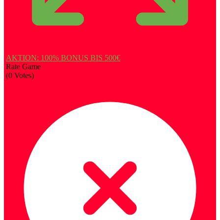
AKTION: 100% BONUS BIS 500€
Rate Game
(
0
Votes)