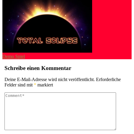
Demo Spiel
Schreibe einen Kommentar
Deine E-Mail-Adresse wird nicht veröffentlicht.
Erforderliche
Felder sind mit
*
markiert