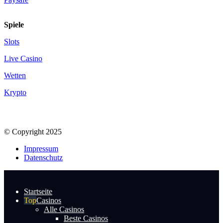
Spiele
Slots
Live Casino
Wetten
Krypto
© Copyright 2025
Impressum
Datenschutz
Startseite
Casinos
Alle Casinos
Beste Casinos