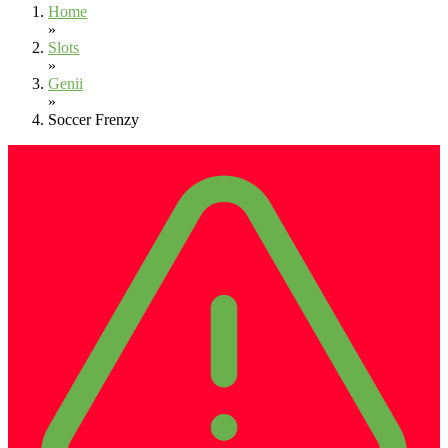
Home
»
Slots
»
Genii
»
Soccer Frenzy