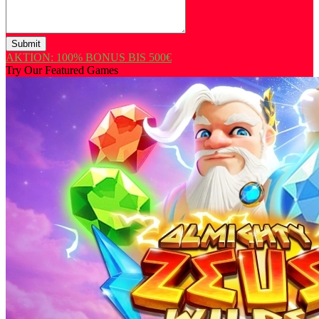
Submit
AKTION: 100% BONUS BIS 500€
Try Our Featured Games