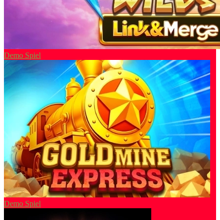
Demo Spiel
Demo Spiel