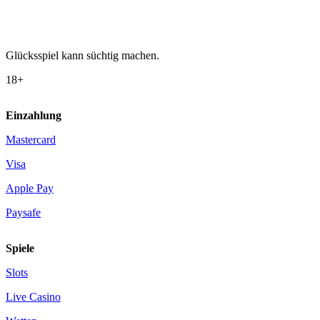
Glücksspiel kann süchtig machen.
18+
Einzahlung
Mastercard
Visa
Apple Pay
Paysafe
Spiele
Slots
Live Casino