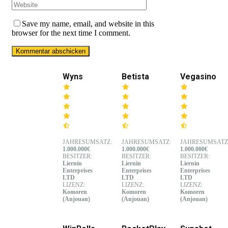
Save my name, email, and website in this
browser for the next time I comment.
Wyns
Betista
Vegasino
JAHRESUMSATZ:
JAHRESUMSATZ:
JAHRESUMSATZ
1.000.000€
1.000.000€
1.000.000€
BESITZER:
BESITZER:
BESITZER:
Liernin
Liernin
Liernin
Enterprises
Enterprises
Enterprises
LTD
LTD
LTD
LIZENZ:
LIZENZ:
LIZENZ:
Komoren
Komoren
Komoren
(Anjouan)
(Anjouan)
(Anjouan)