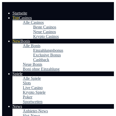
Startseite
Casinos
Alle Casinos
Beste Casinos
Neue Casinos
Krypto Casinos
Bonis
Alle Bonis
Einzahlungsbonus
Exclusive Bonus
Cashback
Neue Bonis
Boni ohne Einzahlung
Spiele
Alle Spiele
Slots
Live Casino
Krypto Spiele
Poker
Sportwetten
News
Anbieter-News
Slot-News