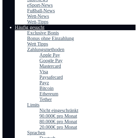
eSport-News
Fußball-News
Wett-News
Wett-Tipps
Häufig gesucht
Exclusive Bonis
Bonus ohne Einzahlung
Wett Tipps
Zahlungsmethoden
Apple Pay
Google Pay
Mastercard
Visa
Paysafecard
Payz
Bitcoin
Ethereum
Tether
Limits
Nicht eingeschränkt
90.000€ pro Monat
80.000€ pro Monat
20.000€ pro Monat
Sprachen