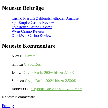
Neueste Beiträge
Casino Prestige Zahlungsmethoden Analyse
SpinEmpire Casino Review
SpinBetter Casino Review
Wyns Casino Review
QuickWin Casino Review
Neueste Kommentare
Alex
zu
Dazard
rami
zu
CryptoRush
Jens
zu
CryptoRush: 200% bis zu 2.500€
Silizi
zu
CryptoRush: 200% bis zu 2.500€
Robert99
zu
CryptoRush: 200% bis zu 2.500€
Neueste Kommentare
Prestige