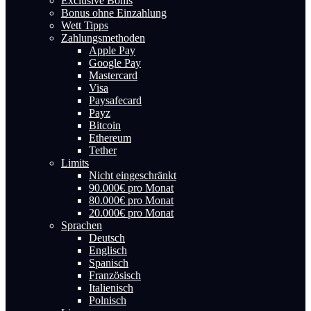
Exclusive Bonis
Bonus ohne Einzahlung
Wett Tipps
Zahlungsmethoden
Apple Pay
Google Pay
Mastercard
Visa
Paysafecard
Payz
Bitcoin
Ethereum
Tether
Limits
Nicht eingeschränkt
90.000€ pro Monat
80.000€ pro Monat
20.000€ pro Monat
Sprachen
Deutsch
Englisch
Spanisch
Französisch
Italienisch
Polnisch