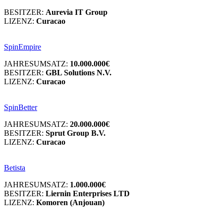
BESITZER:
Aurevia IT Group
LIZENZ:
Curacao
SpinEmpire
JAHRESUMSATZ:
10.000.000€
BESITZER:
GBL Solutions N.V.
LIZENZ:
Curacao
SpinBetter
JAHRESUMSATZ:
20.000.000€
BESITZER:
Sprut Group B.V.
LIZENZ:
Curacao
Betista
JAHRESUMSATZ:
1.000.000€
BESITZER:
Liernin Enterprises LTD
LIZENZ:
Komoren (Anjouan)