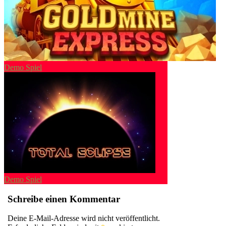
Demo Spiel
Demo Spiel
Schreibe einen Kommentar
Deine E-Mail-Adresse wird nicht veröffentlicht.