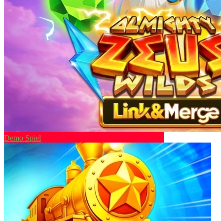
Demo Spiel