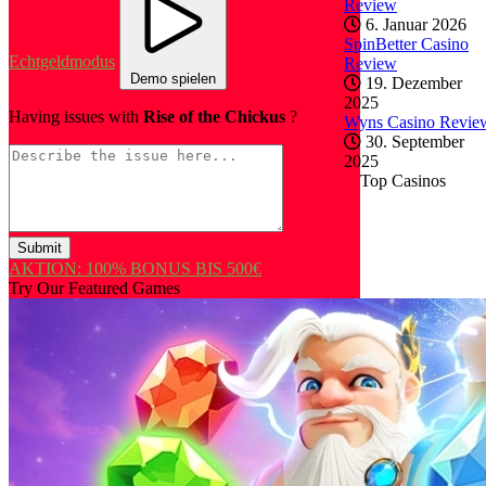
Review
6. Januar 2026
SpinBetter Casino
Echtgeldmodus
Review
Demo spielen
19. Dezember
2025
Having issues with
Rise of the Chickus
?
Wyns Casino Revie
30. September
2025
Top Casinos
Submit
AKTION: 100% BONUS BIS 500€
Try Our Featured Games