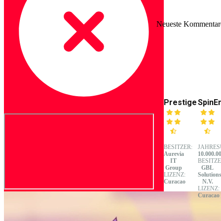
Neueste Kommentar
Prestige
SpinE
BESITZER:
JAHRES
Aurevia
10.000.0
IT
BESITZE
Group
GBL
LIZENZ:
Solution
Curacao
N.V.
LIZENZ:
Curacao