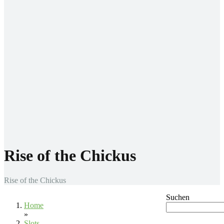
USD
CHF
CAD
BRL
Entwickler
Pragmatic Play
Play’n GO
NetEnt
Nolimit City
Hacksaw
Amatic
BGaming
BigTimeGaming
Gamomat
Slots
Rise of the Chickus
Rise of the Chickus
Suchen
Home
»
Slots