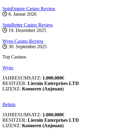
SpinEmpire Casino Review
6. Januar 2026
SpinBetter Casino Review
19. Dezember 2025
Wyns Casino Review
30. September 2025
Top Casinos
Wyns
JAHRESUMSATZ:
1.000.000€
BESITZER:
Liernin Enterprises LTD
LIZENZ:
Komoren (Anjouan)
Betista
JAHRESUMSATZ:
1.000.000€
BESITZER:
Liernin Enterprises LTD
LIZENZ:
Komoren (Anjouan)