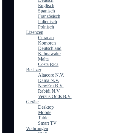
Deutsch
Englisch
Spanisch
Französisch
Italienisch
Polnisch
Lizenzen
Curacao
Komoren
Deutschland
Kahnawake
Malta
Costa Rica
Besitzer
Altacore N.V.
Dama N.V.
NewEra B.V.
Rabidi N.V.
Versus Odds B.V.
Geräte
Desktop
Mobile
Tablet
Smart TV
Währungen