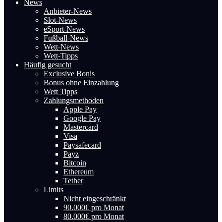
News
Anbieter-News
Slot-News
eSport-News
Fußball-News
Wett-News
Wett-Tipps
Häufig gesucht
Exclusive Bonis
Bonus ohne Einzahlung
Wett Tipps
Zahlungsmethoden
Apple Pay
Google Pay
Mastercard
Visa
Paysafecard
Payz
Bitcoin
Ethereum
Tether
Limits
Nicht eingeschränkt
90.000€ pro Monat
80.000€ pro Monat