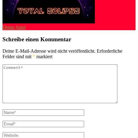
Demo Spiel
Schreibe einen Kommentar
Deine E-Mail-Adresse wird nicht veröffentlicht.
Erforderliche
Felder sind mit
*
markiert