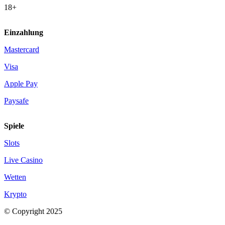
18+
Einzahlung
Mastercard
Visa
Apple Pay
Paysafe
Spiele
Slots
Live Casino
Wetten
Krypto
© Copyright 2025