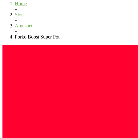
Home
»
Slots
»
Amusnet
»
Porko Boost Super Pot