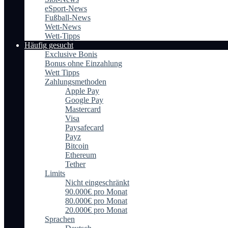
eSport-News
Fußball-News
Wett-News
Wett-Tipps
Häufig gesucht
Exclusive Bonis
Bonus ohne Einzahlung
Wett Tipps
Zahlungsmethoden
Apple Pay
Google Pay
Mastercard
Visa
Paysafecard
Payz
Bitcoin
Ethereum
Tether
Limits
Nicht eingeschränkt
90.000€ pro Monat
80.000€ pro Monat
20.000€ pro Monat
Sprachen