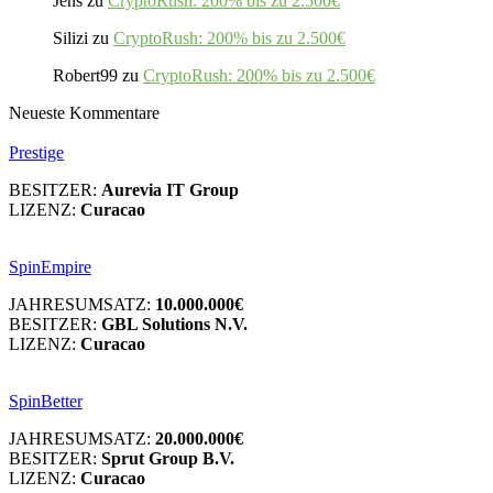
Jens
zu
CryptoRush: 200% bis zu 2.500€
Silizi
zu
CryptoRush: 200% bis zu 2.500€
Robert99
zu
CryptoRush: 200% bis zu 2.500€
Neueste Kommentare
Prestige
BESITZER:
Aurevia IT Group
LIZENZ:
Curacao
SpinEmpire
JAHRESUMSATZ:
10.000.000€
BESITZER:
GBL Solutions N.V.
LIZENZ:
Curacao
SpinBetter
JAHRESUMSATZ:
20.000.000€
BESITZER:
Sprut Group B.V.
LIZENZ:
Curacao