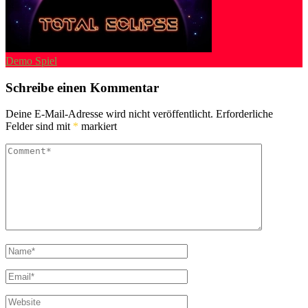
Demo Spiel
Schreibe einen Kommentar
Deine E-Mail-Adresse wird nicht veröffentlicht.
Erforderliche
Felder sind mit
*
markiert