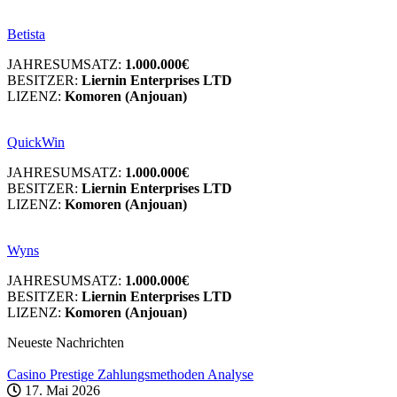
Betista
JAHRESUMSATZ:
1.000.000€
BESITZER:
Liernin Enterprises LTD
LIZENZ:
Komoren (Anjouan)
QuickWin
JAHRESUMSATZ:
1.000.000€
BESITZER:
Liernin Enterprises LTD
LIZENZ:
Komoren (Anjouan)
Wyns
JAHRESUMSATZ:
1.000.000€
BESITZER:
Liernin Enterprises LTD
LIZENZ:
Komoren (Anjouan)
Neueste Nachrichten
Casino Prestige Zahlungsmethoden Analyse
17. Mai 2026