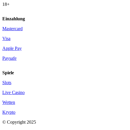
18+
Einzahlung
Mastercard
Visa
Apple Pay
Paysafe
Spiele
Slots
Live Casino
Wetten
Krypto
© Copyright 2025