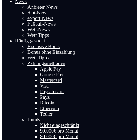
News
Anbieter-News
Slot-News
eSport-News
Fußball-News
Wett-News
Wett-Tipps
Häufig gesucht
Exclusive Bonis
Bonus ohne Einzahlung
Wett Tipps
Zahlungsmethoden
Apple Pay
Google Pay
Mastercard
Visa
Paysafecard
Payz
Bitcoin
Ethereum
Tether
Limits
Nicht eingeschränkt
90.000€ pro Monat
80.000€ pro Monat