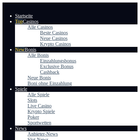
Startseite
Casinos
Alle Casinos
Beste Casinos
Neue Casinos
Krypto Casinos
Bonis
Alle Bonis
Einzahlungsbonus
Exclusive Bonus
Cashback
Neue Bonis
Boni ohne Einzahlung
Spiele
Alle Spiele
Slots
Live Casino
Krypto Spiele
Poker
Sportwetten
News
Anbieter-News
Slot-News