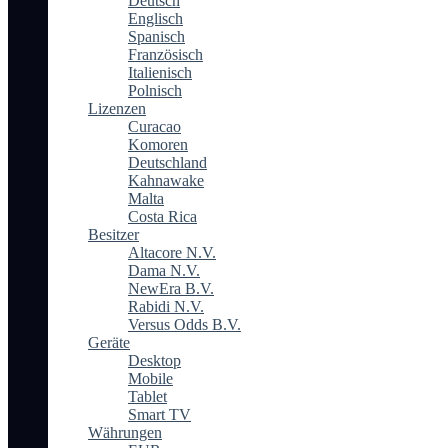
Deutsch
Englisch
Spanisch
Französisch
Italienisch
Polnisch
Lizenzen
Curacao
Komoren
Deutschland
Kahnawake
Malta
Costa Rica
Besitzer
Altacore N.V.
Dama N.V.
NewEra B.V.
Rabidi N.V.
Versus Odds B.V.
Geräte
Desktop
Mobile
Tablet
Smart TV
Währungen