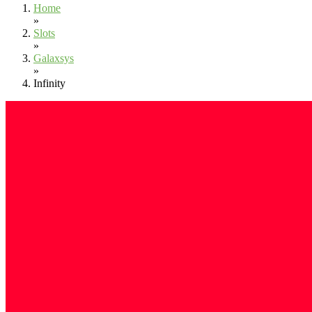
Home
»
Slots
»
Galaxsys
»
Infinity