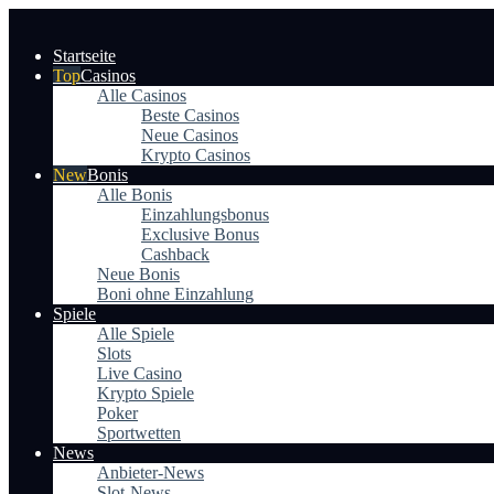
Startseite
Casinos
Alle Casinos
Beste Casinos
Neue Casinos
Krypto Casinos
Bonis
Alle Bonis
Einzahlungsbonus
Exclusive Bonus
Cashback
Neue Bonis
Boni ohne Einzahlung
Spiele
Alle Spiele
Slots
Live Casino
Krypto Spiele
Poker
Sportwetten
News
Anbieter-News
Slot-News