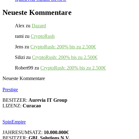
Neueste Kommentare
Alex
zu
Dazard
rami
zu
CryptoRush
Jens
zu
CryptoRush: 200% bis zu 2.500€
Silizi
zu
CryptoRush: 200% bis zu 2.500€
Robert99
zu
CryptoRush: 200% bis zu 2.500€
Neueste Kommentare
Prestige
BESITZER:
Aurevia IT Group
LIZENZ:
Curacao
SpinEmpire
JAHRESUMSATZ:
10.000.000€
BESITZER:
GBL Solutions N.V.