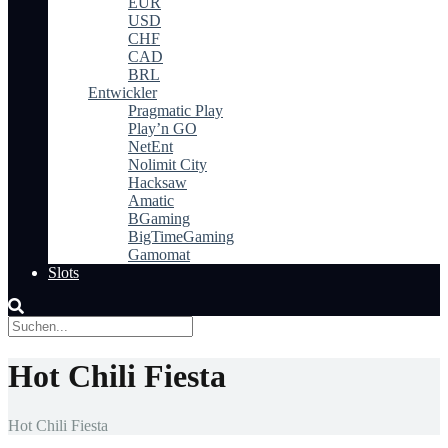
EUR
USD
CHF
CAD
BRL
Entwickler
Pragmatic Play
Play’n GO
NetEnt
Nolimit City
Hacksaw
Amatic
BGaming
BigTimeGaming
Gamomat
Slots
Hot Chili Fiesta
Hot Chili Fiesta