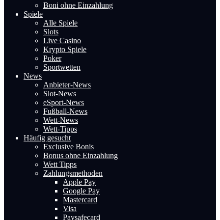
Boni ohne Einzahlung
Spiele
Alle Spiele
Slots
Live Casino
Krypto Spiele
Poker
Sportwetten
News
Anbieter-News
Slot-News
eSport-News
Fußball-News
Wett-News
Wett-Tipps
Häufig gesucht
Exclusive Bonis
Bonus ohne Einzahlung
Wett Tipps
Zahlungsmethoden
Apple Pay
Google Pay
Mastercard
Visa
Paysafecard