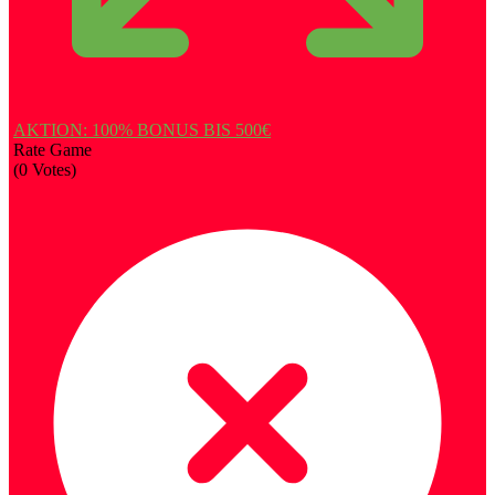
AKTION: 100% BONUS BIS 500€
Rate Game
(
0
Votes)