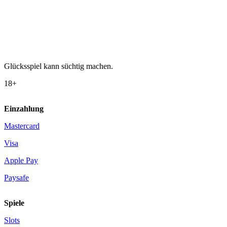
Glücksspiel kann süchtig machen.
18+
Einzahlung
Mastercard
Visa
Apple Pay
Paysafe
Spiele
Slots