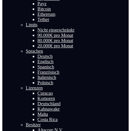
Payz
Bitcoin
Ethereum
Tether
Limits
Nicht eingeschränkt
90.000€ pro Monat
80.000€ pro Monat
20.000€ pro Monat
Sprachen
Deutsch
Englisch
Spanisch
Französisch
Italienisch
Polnisch
Lizenzen
Curacao
Komoren
Deutschland
Kahnawake
Malta
Costa Rica
Besitzer
Altacore N.V.