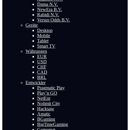
Dama N.V.
NewEra B.V.
Rabidi N.V.
Versus Odds B.V.
Geräte
Desktop
Mobile
Tablet
Smart TV
Währungen
EUR
USD
CHF
CAD
BRL
Entwickler
Pragmatic Play
Play’n GO
NetEnt
Nolimit City
Hacksaw
Amatic
BGaming
BigTimeGaming
Gamomat