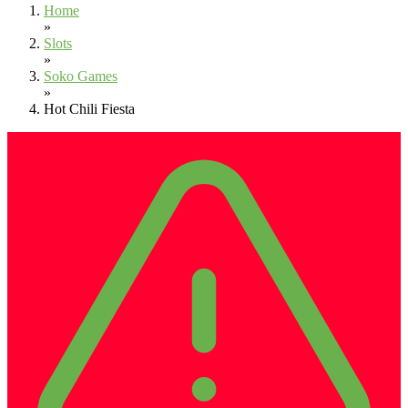
Home
»
Slots
»
Soko Games
»
Hot Chili Fiesta