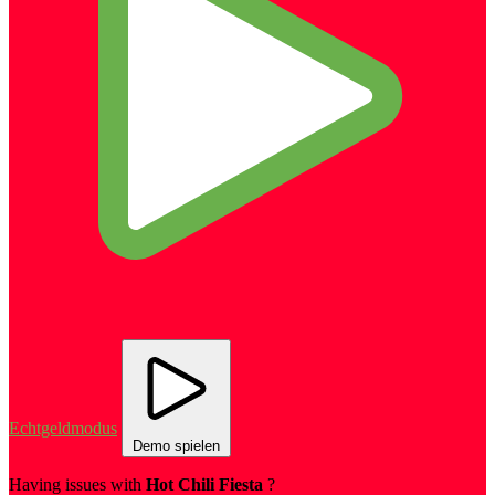
Echtgeldmodus
Demo spielen
Having issues with
Hot Chili Fiesta
?