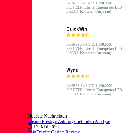
JAHRESUMSATZ:
1.000.000€
BESITZER:
Liernin Enterprises LTD
LIZENZ:
Komoren (Anjouan)
QuickWin
JAHRESUMSATZ:
1.000.000€
BESITZER:
Liernin Enterprises LTD
LIZENZ:
Komoren (Anjouan)
Wyns
JAHRESUMSATZ:
1.000.000€
BESITZER:
Liernin Enterprises LTD
LIZENZ:
Komoren (Anjouan)
Neueste Nachrichten
Casino Prestige Zahlungsmethoden Analyse
17. Mai 2026
SpinEmpire Casino Review