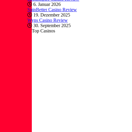
6. Januar 2026
SpinBetter Casino Review
19. Dezember 2025
Wyns Casino Review
30. September 2025
Top Casinos