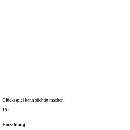
Glücksspiel kann süchtig machen.
18+
Einzahlung