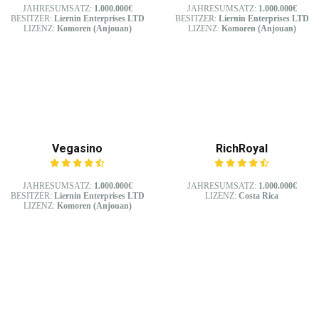
JAHRESUMSATZ:
1.000.000€
JAHRESUMSATZ:
1.000.000€
BESITZER:
Liernin Enterprises LTD
BESITZER:
Liernin Enterprises LTD
LIZENZ:
Komoren (Anjouan)
LIZENZ:
Komoren (Anjouan)
Vegasino
RichRoyal
JAHRESUMSATZ:
1.000.000€
JAHRESUMSATZ:
1.000.000€
BESITZER:
Liernin Enterprises LTD
LIZENZ:
Costa Rica
LIZENZ:
Komoren (Anjouan)