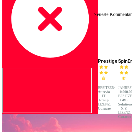
Neueste Kommentar
Prestige
SpinE
BESITZER:
JAHRES
Aurevia
10.000.0
IT
BESITZE
Group
GBL
LIZENZ:
Solution
Curacao
N.V.
LIZENZ:
Curacao