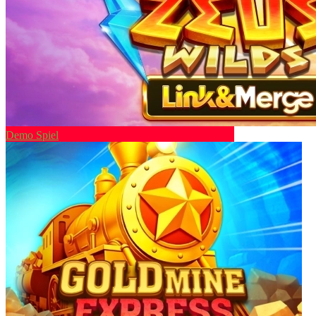
Demo Spiel