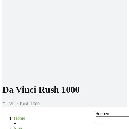
USD
CHF
CAD
BRL
Entwickler
Pragmatic Play
Play’n GO
NetEnt
Nolimit City
Hacksaw
Amatic
BGaming
BigTimeGaming
Gamomat
Slots
Da Vinci Rush 1000
Da Vinci Rush 1000
Suchen
Home
»
Slots